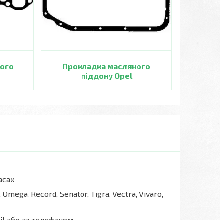
ного
Прокладка масляного
піддону Opel
асах
Omega, Record, Senator, Tigra, Vectra, Vivaro,
il або за телефоном.