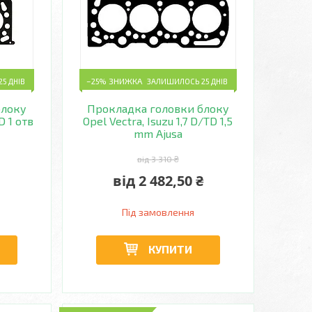
5 ДНІВ
–25%
ЗАЛИШИЛОСЬ 25 ДНІВ
блоку
Прокладка головки блоку
D 1 отв
Opel Vectra, Isuzu 1,7 D/TD 1,5
mm Ajusa
від 3 310 ₴
від 2 482,50 ₴
Під замовлення
КУПИТИ