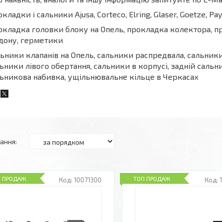
кладки і сальники Ajusa, Corteco, Elring, Glaser, Goetze, Pay
кладка головки блоку на Опель, прокладка колектора, п
дону, герметики
ьники клапанів на Опель, сальники распредвала, сальник
ьники лівого обертання, сальники в корпусі, задній сальн
ьникова набивка, ущільнювальне кільце в Черкасах
П ПРОДАЖ
ТОП ПРОДАЖ
10071300