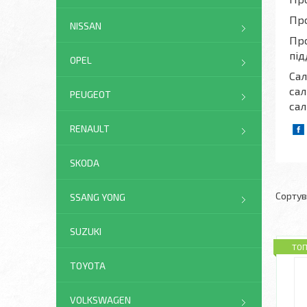
Про
NISSAN
Про
під
OPEL
Сал
сал
PEUGEOT
сал
RENAULT
SKODA
SSANG YONG
SUZUKI
ТО
TOYOTA
VOLKSWAGEN