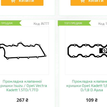
КУПИТИ
КУПИТИ
П ПРОДАЖ
ТОП ПРОДАЖ
JN777
Прокладка клапанної
Прокладка клапан
ришки Isuzu / Opel Vectra
кришки Opel Kadett 1,6
Kadett 1.5TD/1.7TD
D/1,8 D Ajusa
267 ₴
109 ₴