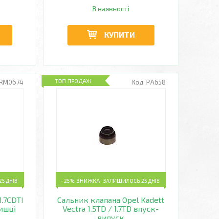
В наявності
КУПИТИ
ТОП ПРОДАЖ
RM0674
PA658
5 ДНІВ
–25%
ЗАЛИШИЛОСЬ 25 ДНІВ
.7CDTI
Сальник клапана Opel Kadett
ришці
Vectra 1.5TD / 1.7TD впуск-
випуск