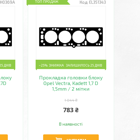
ТОП ПРОДАЖ
CH0369A
EL351343
5 ДНІВ
–25%
ЗАЛИШИЛОСЬ 25 ДНІВ
блоку
Прокладка головки блоку
.7D
Opel Vectra, Kadett 1,7 D
1,5mm / 2 мітки
1 044 ₴
783 ₴
В наявності