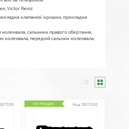
en, Victor Reinz
рокладка клапанної кришки, прокладка
и коленвала, сальники правого обертання,
ик коленвала, передній сальник коленвала,
ТОП ПРОДАЖ
10071310
10071320