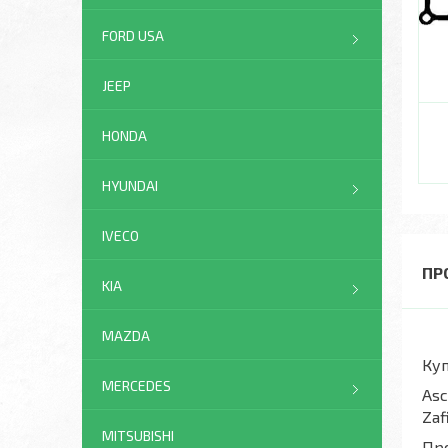
FORD USA
JEEP
HONDA
HYUNDAI
IVECO
ПР
KIA
MAZDA
Куп
MERCEDES
Asc
Zaf
MITSUBISHI
Про