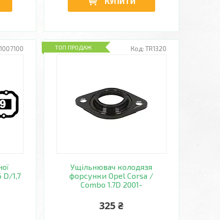
КУПИТИ
ТОП ПРОДАЖ
11007100
TR1320
ної
Ущільнювач колодязя
 D/1,7
форсунки Opel Corsa /
Combo 1.7D 2001-
325 ₴