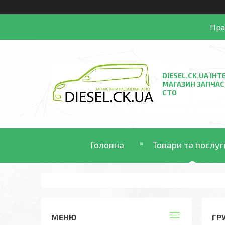
Пра
DIESEL.CK.UA ІНТ
МАГАЗИН ЗАПЧАС
СТО
Головна
Товари та послуг
ГР