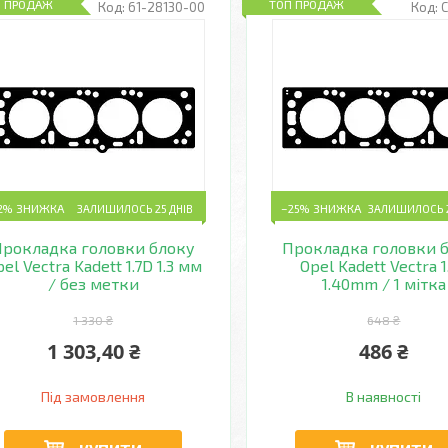
П ПРОДАЖ
ТОП ПРОДАЖ
61-28130-00
2%
ЗАЛИШИЛОСЬ 25 ДНІВ
–25%
ЗАЛИШИЛОСЬ 2
Прокладка головки блоку
Прокладка головки 
el Vectra Kadett 1.7D 1.3 мм
Opel Kadett Vectra 1
/ без метки
1.40mm / 1 мітка
1 330 ₴
648 ₴
1 303,40 ₴
486 ₴
Під замовлення
В наявності