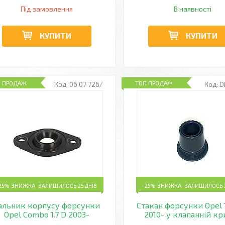
Під замовлення
В наявності
КУПИТИ
КУПИТИ
П ПРОДАЖ
ТОП ПРОДАЖ
06 07 726/
D
25%
ЗАЛИШИЛОСЬ 25 ДНІВ
–25%
ЗАЛИШИЛОСЬ 2
альник корпусу форсунки
Стакан форсунки Opel 1
Opel Combo 1.7 D 2003-
2010- у клапанній к