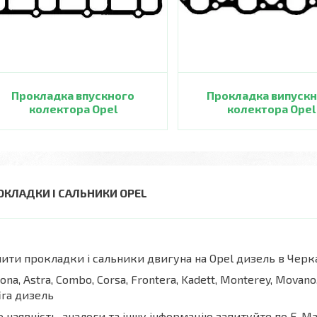
Прокладка впускного
Прокладка випуск
колектора Opel
колектора Opel
ОКЛАДКИ І САЛЬНИКИ OPEL
ити прокладки і сальники двигуна на Opel дизель в Черк
ona, Astra, Combo, Corsa, Frontera, Kadett, Monterey, Movano, 
ira дизель
 наявність, аналоги та іншу інформацію запитуйте по E-Ma