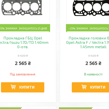
25%
ЗАЛИШИЛОСЬ 25 ДНІВ
–25%
ЗАЛИШИЛОСЬ 2
Прокладка ГБЦ Opel
Прокладка головки 
ectra/Isuzu 1.7D/TD 1.40mm
Opel Astra F / Vectra 1.7
0-отв.
1.45mm metall
3 420 ₴
3 420 ₴
2 565 ₴
2 565 ₴
Під замовлення
В наявності
КУПИТИ
КУПИТИ