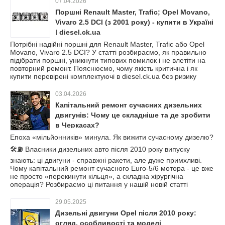
07.04.2026
Поршні Renault Master, Trafic; Opel Movano,
Vivaro 2.5 DCI (з 2001 року) - купити в Україні
| diesel.ck.ua
Потрібні надійні поршні для Renault Master, Trafic або Opel
Movano, Vivaro 2.5 DCI? У статті розбираємо, як правильно
підібрати поршні, уникнути типових помилок і не влетіти на
повторний ремонт. Пояснюємо, чому якість критична і як
купити перевірені комплектуючі в diesel.ck.ua без ризику
03.04.2026
Капітальний ремонт сучасних дизельних
двигунів: Чому це складніше та де зробити
в Черкасах?
Епоха «мільйонників» минула. Як вижити сучасному дизелю?
🛠️⛽ Власники дизельних авто після 2010 року випуску
знають: ці двигуни - справжні ракети, але дуже примхливі.
Чому капітальний ремонт сучасного Euro-5/6 мотора - це вже
не просто «перекинути кільця», а складна хірургічна
операція? Розбираємо ці питання у нашій новій статті
29.05.2025
Дизельні двигуни Opel після 2010 року:
огляд, особливості та моделі