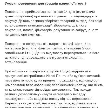
Умови повернення для товарів належної якості
Повернення приймається не пізніше 14 днів (включаючи 
транспортування) при наявності даних, що підтверджують 
покупку. Деталь повинна зберігати товарний вигляд, без сліді 
встановлення та експлуатації, збережена цілісність 
пакування, пломб, фіксаторів, пакування не забруднене та 
не засліплене скотчем.

Поверненню не підлягають витратні запасі частини та 
матеріали (мастила, фільтри, свічки, електронні блоки, 
запобіжники і т.ін.). Даних вид товару перевіряється на його 
цілісність та працездатність в момент отримання,  
встановлення.

При отриманні товара посилку необхідно відкривати в 
присутності співробітника Нової Пошти або курʼєра компанії. 
перевіряєте посилку на предмет пошкоджень, відповідності 
комплектації та замовленню; переконайтесь в тому, що якість 
та кількість товару відповідає замовленню. Такі заходи 
безпеки дозволяють уникнути негараздів у випадку 
пошкодження або крадіжки товару під час перевезення.

Пересилання деталей, що повертаються, відбувається за 
рахунок покупця, за виключенням запчастин із заводським 