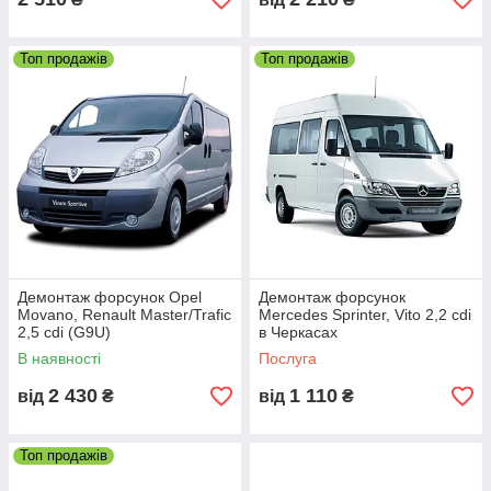
Топ продажів
Топ продажів
паратури
заміна
паливних
ким
Демонтаж форсунок Opel
Демонтаж форсунок
Movano, Renault Master/Trafic
Mercedes Sprinter, Vito 2,2 cdi
Діагностика, регулювання й ремонт ПНВТ і
2,5 cdi (G9U)
в Черкасах
паливної системи
В наявності
Послуга
Зняття і установка паливної апаратури на
2 430
1 110
від
₴
від
₴
двигун, ремонт форсунок, заміна паливного
фільтра, промивка паливних трубок, бака і т.
д. Працюємо з легковими автомобілями і
Топ продажів
легким комерційним транспортом.