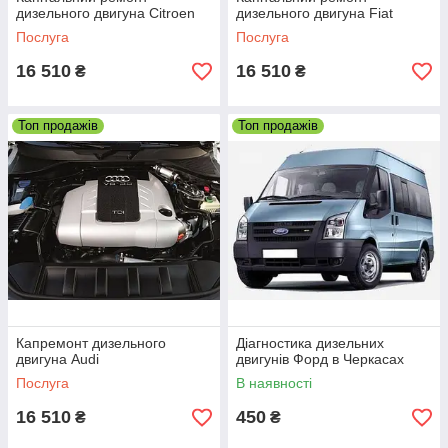
система знижок
дизельного двигуна Citroen
дизельного двигуна Fiat
Послуга
Послуга
16 510
16 510
₴
₴
Пропонуємо тільки сертифіковані
запчастини та моторні мастила
Топ продажів
Топ продажів
На більшість товарів та на всі послуги
розповсюджується довгострокова гарантія
Залишити запит
Наші переваги:
Капремонт дизельного
Діагностика дизельних
двигуна Audi
двигунів Форд в Черкасах
1
Послуга
В наявності
До будь-якої задачі ми підходимо
комплексно, враховуючі всі побажання
16 510
450
₴
₴
клієнта