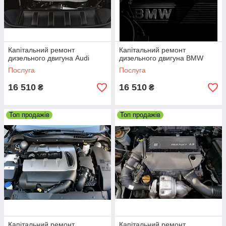
GM, Liqui Moly та ін).
Чому автомобілісти звертаються
Капітальний ремонт
Капітальний ремонт
саме до нас?
дизельного двигуна Audi
дизельного двигуна BMW
Послуга
Послуга
16 510
16 510
₴
₴
Виконуємо діагностичні та ремонтні
роботи будь-якої складності
Топ продажів
Топ продажів
Наш автосервіс надає свої послуги вже
більш ніж 20 років
Ми використовуємо високотехнологічне
європейське обладнання
Для постійних клієнтів у нас діє гнучкий
Капітальний ремонт
Капітальний ремонт