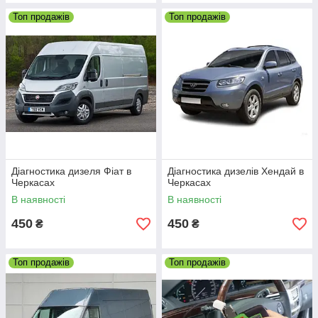
2
Топ продажів
Топ продажів
Всі інструменти, запчастини та комплектуючі
завжди є а наявності, тому роботи
виконуються без затримок
3
Ми цінуємо своїх клієнтів та намагаємось їх
усіляко заохочувати (знижки, корисні
подарунки)
4
Наші квалифіковані майстри добре
розбираються в дизельних автомобілях та в
Діагностика дизеля Фіат в
Діагностика дизелів Хендай в
запчастинах до них
Черкасах
Черкасах
В наявності
В наявності
450
450
Приступити до вибору
₴
₴
Топ продажів
Топ продажів
Як працює наш дизель автосервіс?