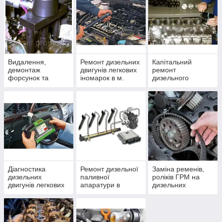
На всі види послуг передбачена
1 рік
гарантія ―
Діагностика, ремонт, технічне обслуговування
Видалення,
Ремонт дизельних
Капітальний
дизельних автомобілів в Черкасах. Саме
демонтаж
двигунів легкових
ремонт
передове обладнання, професійний
форсунок та
іномарок в м.
дизельного
форкамер
Черкаси
двигуна легкових
інструментарій, прийнятні розцінки, акції, приємні
іномарок в
Черкасах
бонуси і подарунки для кожного клієнта.
Всі послуги
Наші послуги
Діагностика
Ремонт дизельної
Заміна ременів,
дизельних
паливної
роліків ГРМ на
двигунів легкових
апаратури в
дизельних
іномарок
Черкасах
автомобілях