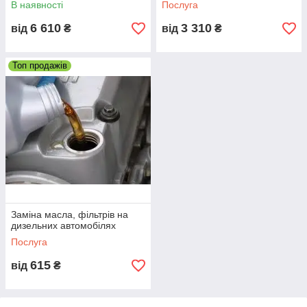
В наявності
Послуга
Зв'язку яжіться з нами прямо зараз і ми з радістю
6 610
3 310
відповімо на всі Ваші запитання та допоможемо
від
₴
від
₴
підібрати оптимальний віріант рішення Вашої
проблеми!
Топ продажів
Заміна масла, фільтрів на
дизельних автомобілях
Послуга
615
від
₴