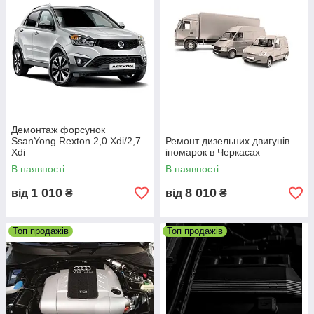
.
их і
іалів
дними
Демонтаж форсунок
 Liqui
SsanYong Rexton 2,0 Xdi/2,7
Ремонт дизельних двигунів
Xdi
іномарок в Черкасах
В наявності
В наявності
1 010
8 010
від
₴
від
₴
Заміна мастила, фільтрів на дизельних
Топ продажів
Топ продажів
автомобілях
Заміна олив, масляних, паливних і
повітряних фільтрів. Можливе використання
витратних матеріалів клієнта. Ми працюємо
з провідними брендами ( Mobil, Comma,