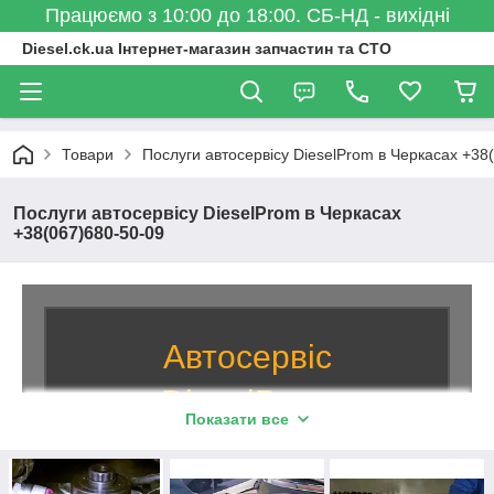
Працюємо з 10:00 до 18:00. СБ-НД - вихідні
Diesel.ck.ua Інтернет-магазин запчастин та СТО
Товари
Послуги автосервісу DieselProm в Черкасах +38
Послуги автосервісу DieselProm в Черкасах
+38(067)680-50-09
Автосервіс
DieselProm
Показати все
на Оборнной - 20 років
працюємо для Вас