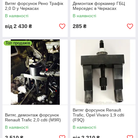
Витяг форсунок Рено Трафік
Демонтаж форкамер ГБЦ
2,0 D у Черкасах
Мерседес в Черкасах
В наявності
В наявності
,
2 430
285
від
₴
₴
,
торів,
ів, заміна
Топ продажів
.
Ремонт дизельних двигунів іномарок
Частковий, капітальний ремонт, усунення
пошкоджень, монтаж, демонтаж, поставка
змінних моторів, обробка головки блоку
Витяг форсунок Renault
циліндрів, заміна запчастин всіх систем
Витяг, демонтаж форсунок
Trafic, Opel Vivaro 1,9 cdti
Renault Trafic 2,0 cdti (M9R)
(F9Q)
двигуна.
В наявності
В наявності
2 510
2 210
₴
від
₴