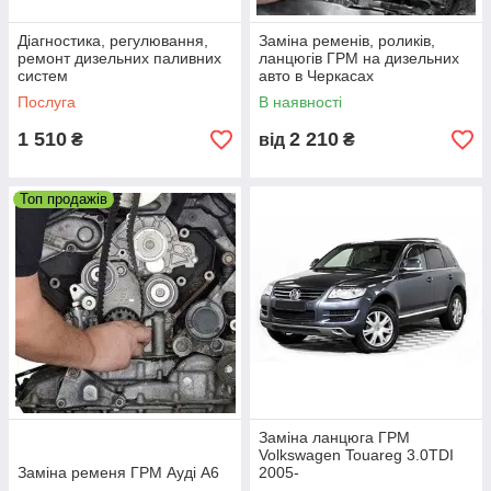
деталей
Діагностика, регулювання,
Заміна ременів, роликів,
ремонт дизельних паливних
ланцюгів ГРМ на дизельних
систем
авто в Черкасах
Послуга
В наявності
Оплата товару (послуги) будь-
1 510
2 210
₴
від
₴
яким зручним способом
Топ продажів
Гарантійне обслуговування на
протязі 1 року з моменту
встановлення деталі
Краще наших цін тільки майстерність
наших співробітників!
Заміна ланцюга ГРМ
Ми приймаємо заявки зі всіх куточків
Volkswagen Touareg 3.0TDI
України
Заміна ременя ГРМ Ауді А6
2005-