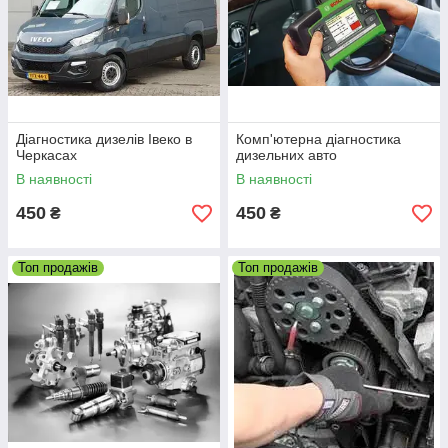
Клієнт оформляє заявку на сайті
або в телефонному режимі
Діагностика дизелів Івеко в
Комп'ютерна діагностика
Черкасах
дизельних авто
В наявності
В наявності
Ви можете особисто відвідати
нашу майстерню в Черкасах
450
450
₴
₴
Топ продажів
Топ продажів
Діагностика автомобіля, підбір
необхідних запчастин
Виконання ремонтних робіт,
встановлення, реставрація