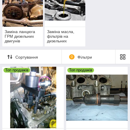
ьних
ch
ння кодів
точних
Заміна ланцюга
Заміна масла,
ГРМ дизельних
фільтрів на
двигунів
дизельних
автомобілях в
Черкасах
Сортування
0
Фільтри
Топ продажів
Топ продажів
Комп'ютерна
діагностика дизельних автомобілів
Комплексна діагностика дизельних авто-
яким мотортестером Bosch KTS200
(розшифровка/зчитування кодів
несправностей, виведение поточних
параметрів систем тощо).