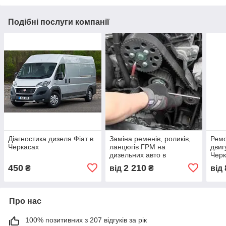
Подібні послуги компанії
Діагностика дизеля Фіат в
Заміна ременів, роликів,
Ремо
Черкасах
ланцюгів ГРМ на
двиг
дизельних авто в
Черк
Черкасах
450
2 210
₴
від
₴
від
Про нас
100% позитивних з 207 відгуків за рік