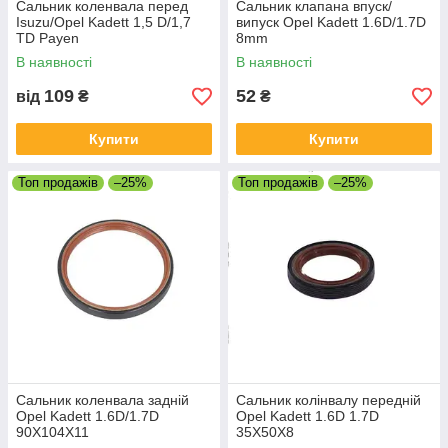
Сальник коленвала перед
Сальник клапана впуск/
Isuzu/Opel Kadett 1,5 D/1,7
випуск Opel Kadett 1.6D/1.7D
TD Payen
8mm
В наявності
В наявності
109
52
від
₴
₴
Купити
Купити
Топ продажів
–25%
Топ продажів
–25%
Сальник коленвала задній
Сальник колінвалу передній
Opel Kadett 1.6D/1.7D
Opel Kadett 1.6D 1.7D
90X104X11
35X50X8