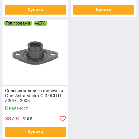
Купити
Купити
Топ продажів
–25%
Сальник колодязя форсунки
Opel Astra Vectra C 3.0CDTI
Z30DT 2005-
В наявності
387
₴
516 ₴
Купити