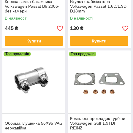
Кнопка замка багажника
Втулка стабілізатора
Volkswagen Passat B6 2006-
Volkswagen Passat 1.6D/1.9D
без камери
D18mm
В наявності
В наявності
445
130
₴
₴
Купити
Купити
Топ продажів
Топ продажів
Комплект прокладок турбіни
Обойма глушника 56X95 VAG
Volkswagen Golf 1.9TDI
нержавійка
REINZ