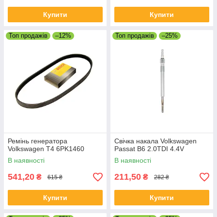
Купити
Купити
Топ продажів
–12%
Топ продажів
–25%
Ремінь генератора
Свічка накала Volkswagen
Volkswagen T4 6PK1460
Passat B6 2.0TDI 4.4V
В наявності
В наявності
541,20
211,50
₴
₴
615 ₴
282 ₴
Купити
Купити