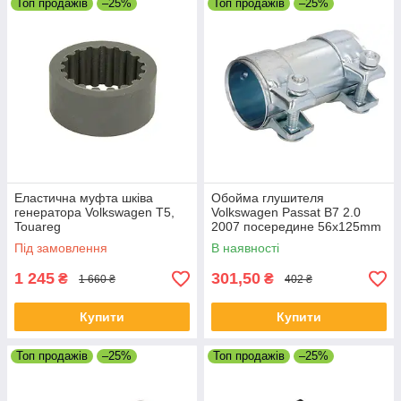
Топ продажів
–25%
Топ продажів
–25%
Еластична муфта шківа
Обойма глушителя
генератора Volkswagen T5,
Volkswagen Passat B7 2.0
Touareg
2007 посередине 56x125mm
Під замовлення
В наявності
1 245
301,50
₴
₴
1 660 ₴
402 ₴
Купити
Купити
Топ продажів
–25%
Топ продажів
–25%