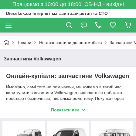
Працюємо з 10:00 до 18:00. СБ-НД - вихідні
Diesel.ck.ua Інтернет-магазин запчастин та СТО
Товари
Нові запчастини до автомобілів
Запчастини 
Запчастини Volkswagen
Онлайн-купівля: запчастини Volkswagen
Ймовірно, самі того не помічаючи, ми живемо в такий час,
коли купити запчастини Volkswagen виявляється набагато
простіше і безпечніше, ніж кілька років тому. Покупки через
інтернет стали буденними в нашому житті та рішення купити
запчастини VW онлайн є раціональним.
Показати все
Плюси покупок в інтернет магазині
Згідно статистичних даних, продажі нових автомобілі марки
Volkswagen займали одне з провідних місць в Україні в 2017-