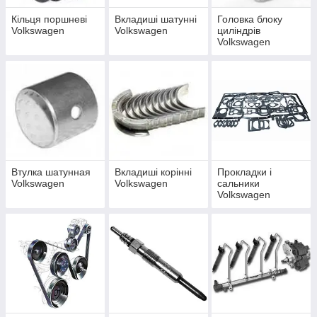
стабільне місце, де можна точно знайти й дешево купити
хороші запчастини на Фольксваген і потім своєчасно
Кільця поршневі
Вкладиші шатунні
Головка блоку
проводити діагностику вашої машини.
Volkswagen
Volkswagen
циліндрів
Volkswagen
Втулка шатунная
Вкладиші корінні
Прокладки і
Volkswagen
Volkswagen
сальники
Volkswagen
Вибір магазину для придбання запчастин
Чому вам варто віддати перевагу замовлення авто -
запчастин для автомобілів Фольксваген саме в
інтернет-
магазині Diesel.ck.ua
: