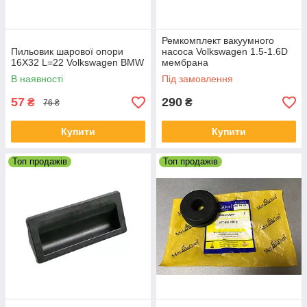
Ремкомплект вакуумного
Пильовик шарової опори
насоса Volkswagen 1.5-1.6D
16X32 L=22 Volkswagen BMW
мембрана
В наявності
Під замовлення
57
290
₴
₴
76 ₴
Купити
Купити
Топ продажів
Топ продажів