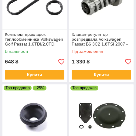
Комплект прокладок
Клапан-регулятор
теплообмеінника Volkswagen
розпредвала Volkswagen
Golf Passat 1.6TDI/2.0TDI
Passat B6 3C2 1.8TSI 2007 -
2004
2010
В наявності
Під замовлення
648
1 330
₴
₴
Купити
Купити
Топ продажів
–25%
Топ продажів