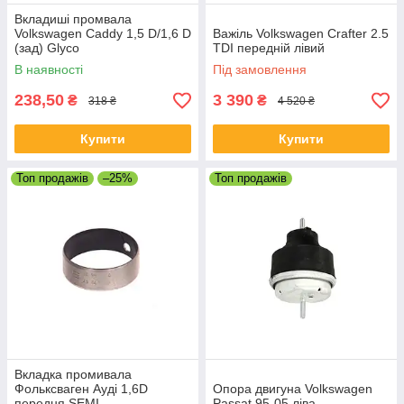
Вкладиші промвала
Volkswagen Caddy 1,5 D/1,6 D
Важіль Volkswagen Crafter 2.5
(зад) Glyco
TDI передній лівий
В наявності
Під замовлення
238,50
3 390
₴
₴
318 ₴
4 520 ₴
Купити
Купити
Топ продажів
–25%
Топ продажів
Вкладка промивала
Фольксваген Ауді 1,6D
Опора двигуна Volkswagen
передня SEMI
Passat 95-05 ліва