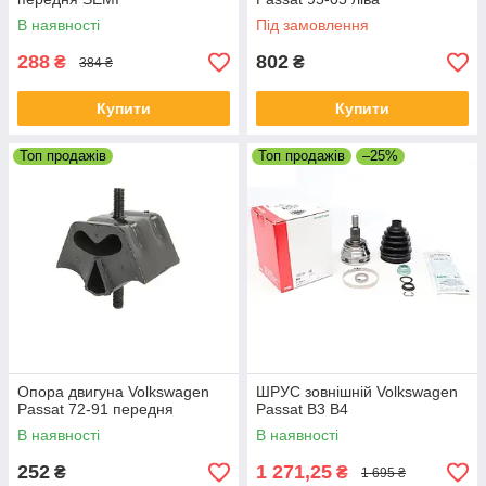
В наявності
Під замовлення
288
802
₴
₴
384 ₴
Купити
Купити
Топ продажів
Топ продажів
–25%
Опора двигуна Volkswagen
ШРУС зовнішній Volkswagen
Passat 72-91 передня
Passat B3 B4
В наявності
В наявності
252
1 271,25
₴
₴
1 695 ₴