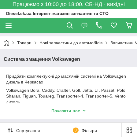
Працюємо з 10:00 до 18:00. СБ-НД - вихідні
Diesel.ck.ua Інтернет-магазин запчастин та СТО
Товари
Нові запчастини до автомобілів
Запчастини 
Система змащення Volkswagen
Придбати комплектуючі до масляній системі на Volkswagen
дизель в Черкасах
Volkswagen Bora, Caddy, Crafter, Golf, Jetta, LT, Passat, Polo,
Sharan, Tiguan, Touareg, Transporter-4, Transporter-5, Vento
дизель
На сайті може бути представлений не весь асортимент. Про
Показати все
наявність і аналогах запитуйте по E-Mail або за телефоном.
Запчастини до масляних систем від виробників OE, Febi,
Pierburg, Topran, JP Group, Dello та ін.
Сортування
0
Фільтри