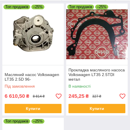
Масляні насоси, сальники та прокладки, піддони і багато
іншого купити в Черкасах
Топ продажів
–25%
Топ продажів
–25%
Прокладка масляного насоса
Масляний насос Volkswagen
Volkswagen LT35 2.5TDI
LT35 2.5D 96-
метал
Під замовлення
В наявності
6 610,50
245,25
₴
₴
8 814 ₴
327 ₴
Купити
Купити
Топ продажів
–25%