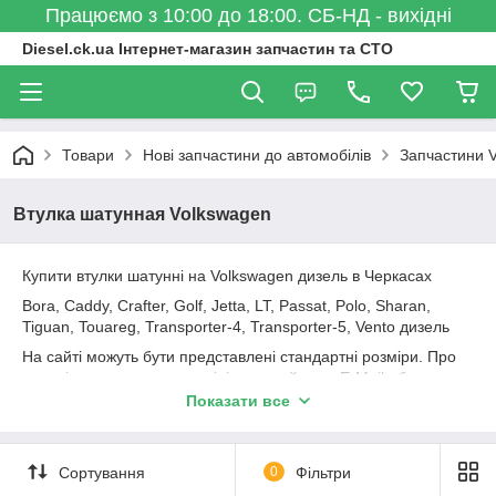
Працюємо з 10:00 до 18:00. СБ-НД - вихідні
Diesel.ck.ua Інтернет-магазин запчастин та СТО
Товари
Нові запчастини до автомобілів
Запчастини 
Втулка шатунная Volkswagen
Купити втулки шатунні на Volkswagen дизель в Черкасах
Bora, Caddy, Crafter, Golf, Jetta, LT, Passat, Polo, Sharan,
Tiguan, Touareg, Transporter-4, Transporter-5, Vento дизель
На сайті можуть бути представлені стандартні розміри. Про
наявність ремонтних розмірів запитуйте по E-Mail або за
телефоном.
Показати все
Втулки шатунні AE, Glyco, групи kolbenschmidt, Mahle.
Втулки шатунні стандарт, ремонтні купити в Черкасах
Сортування
0
Фільтри