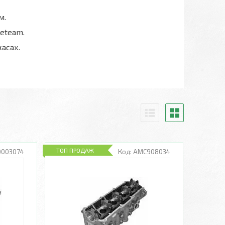
м.
neteam.
касах.
ТОП ПРОДАЖ
0003074
AMC908034