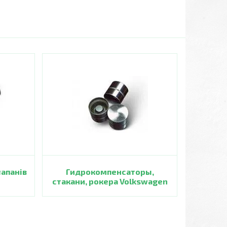
лапанів
Гидрокомпенсаторы,
стакани, рокера Volkswagen