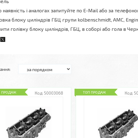
зель
 наявність і аналогах запитуйте по E-Mail або за телефоно
овка блоку циліндрів ГБЦ групи kolbenschmidt, AMC, Engi
ити голівку блоку циліндрів, ГБЦ, в соборі або гола в Чер
П ПРОДАЖ
ТОП ПРОДАЖ
50003068
5