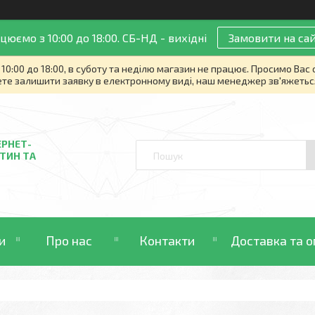
цюємо з 10:00 до 18:00. СБ-НД - вихідні
Замовити на сай
10:00 до 18:00, в суботу та неділю магазин не працює. Просимо Вас
те залишити заявку в електронному виді, наш менеджер зв'яжетьс
ЕРНЕТ-
ТИН ТА
и
Про нас
Контакти
Доставка та о