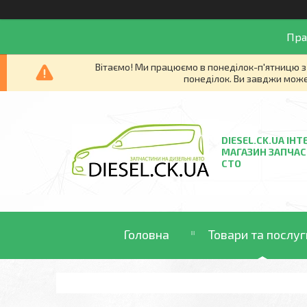
Пра
Вітаємо! Ми працюємо в понеділок-п'ятницю з 
понеділок. Ви завджи може
DIESEL.CK.UA ІНТ
МАГАЗИН ЗАПЧАС
СТО
Головна
Товари та послуг