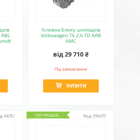
дрів
Головка блоку циліндрів
D ABL
Volkswagen T4 2,4 TD AAB
hmidt
AMC
від 29 710 ₴
Під замовлення
КУПИТИ
ТОП ПРОДАЖ
4615/
V94011