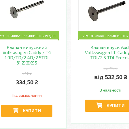
25%
ЗАЛИШИЛОСЬ 39 ДНІВ
–25%
ЗАЛИШИЛОСЬ 2
Клапан випускний
Клапан впуск Audi
Volkswagen Caddy / T4
Volkswagen LT, Caddy
1.9D/TD/2.4D/2.5TDI
TDI/2,5 TDI Frecci
31.2X8X95
від 710 ₴
446 ₴
від 532,50 ₴
334,50 ₴
В наявності
Під замовлення
КУПИТИ
КУПИТИ