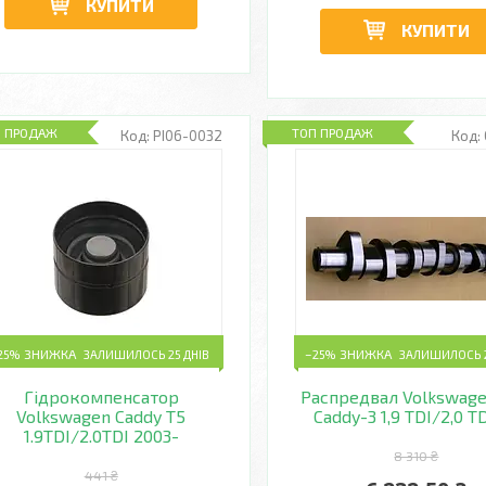
КУПИТИ
КУПИТИ
П ПРОДАЖ
ТОП ПРОДАЖ
PI06-0032
25%
ЗАЛИШИЛОСЬ 25 ДНІВ
–25%
ЗАЛИШИЛОСЬ 2
Гідрокомпенсатор
Распредвал Volkswage
Volkswagen Caddy T5
Caddy-3 1,9 TDI/2,0 T
1.9TDI/2.0TDI 2003-
8 310 ₴
441 ₴