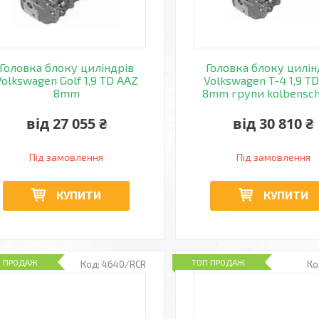
Головка блоку циліндрів
Головка блоку цилін
Volkswagen Golf 1,9 TD AAZ
Volkswagen T-4 1,9 T
8mm
8mm групи kolbensc
від 27 055 ₴
від 30 810 ₴
Під замовлення
Під замовлення
КУПИТИ
КУПИТИ
П ПРОДАЖ
ТОП ПРОДАЖ
4640/RCR