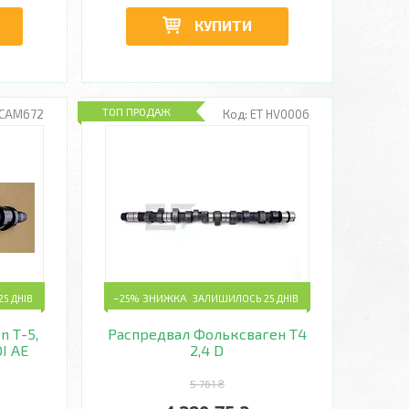
КУПИТИ
ТОП ПРОДАЖ
CAM672
ET HV0006
5 ДНІВ
–25%
ЗАЛИШИЛОСЬ 25 ДНІВ
n Т-5,
Распредвал Фольксваген Т4
DI AE
2,4 D
5 761 ₴