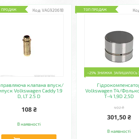
П ПРОДАЖ
ТОП ПРОДАЖ
VAG92061B
–25%
ЗАЛИШИЛОСЬ 3
правляюча клапана впуск/
Гідрокомпенсато
ипуск Volkswagen Caddy 1.9
Volkswagen T4/Фольк
D, LT 2.5 D
Т-4 1,9D 2,5D
108 ₴
402 ₴
301,50 ₴
В наявності
В наявності