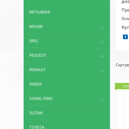
ди
Про
MITSUBISHI
Гол
NISSAN
Куп
OPEL
PEUGEOT
RENAULT
SKODA
ТО
SSANG YONG
SUZUKI
TOYOTA