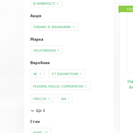
В НАЯВНОСТІ
6
ТО
Акція
ТОВАРИ ЗІ ЗНИЖКАМИ
11
Марка
VOLKSWAGEN
9
Виробник
AE
3
ET ENGINETEAM
3
На
в
FEDERAL MOGUL CORPORATION
2
FRECCIA
3
INA
1
Ще 4
Стан
НОВЕ
18