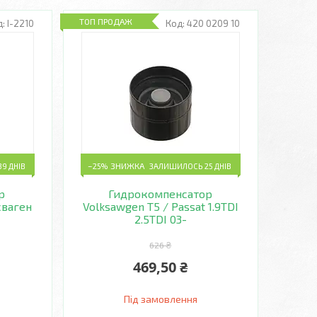
ТОП ПРОДАЖ
I-2210
420 0209 10
9 ДНІВ
–25%
ЗАЛИШИЛОСЬ 25 ДНІВ
р
Гидрокомпенсатор
сваген
Volksawgen T5 / Passat 1.9TDI
2.5TDI 03-
626 ₴
469,50 ₴
Під замовлення