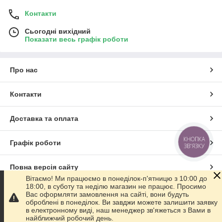
Контакти
Сьогодні вихідний
Показати весь графік роботи
Про нас
Контакти
Доставка та оплата
КНОПКА
Графік роботи
ЗВ'ЯЗКУ
Повна версія сайту
Вітаємо! Ми працюємо в понеділок-п'ятницю з 10:00 до
18:00, в суботу та неділю магазин не працює. Просимо
Сайт створено на маркетплейсі
Prom.ua
Вас оформляти замовлення на сайті, вони будуть
оброблені в понеділок. Ви завджи можете залишити заявку
в електронному виді, наш менеджер зв'яжеться з Вами в
Політика конфіденційності
найближчий робочий день.