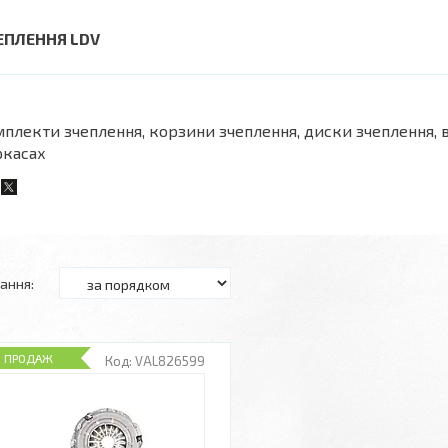
ЕПЛЕННЯ LDV
плекти зчеплення, корзини зчеплення, диски зчеплення, 
ркасах
П ПРОДАЖ
VAL826599