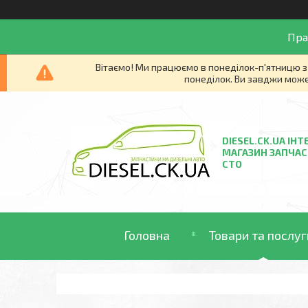
Пра
Вітаємо! Ми працюємо в понеділок-п'ятницю з 
понеділок. Ви завджи може
DIESEL.CK.UA ІНТ
МАГАЗИН ЗАПЧАС
СТО
Головна
Товари та послуг