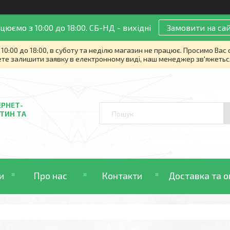
цюємо з 10:00 до 18:00. СБ-НД - вихідні
Замовити на сай
10:00 до 18:00, в суботу та неділю магазин не працює. Просимо Вас
те залишити заявку в електронному виді, наш менеджер зв'яжетьс
ЕРНЕТ-
ТИН ТА
и
Про нас
Контакти
Доставка та о