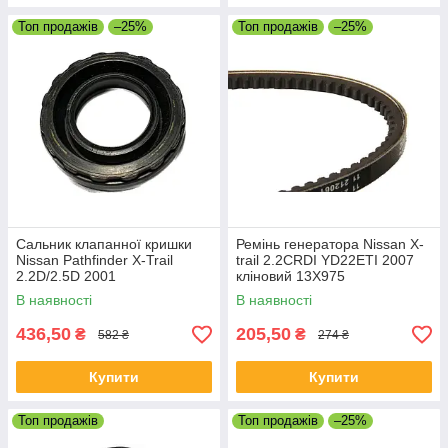
Топ продажів
–25%
Топ продажів
–25%
Сальник клапанної кришки
Ремінь генератора Nissan X-
Nissan Pathfinder X-Trail
trail 2.2CRDI YD22ETI 2007
2.2D/2.5D 2001
кліновий 13X975
В наявності
В наявності
436,50
205,50
₴
₴
582 ₴
274 ₴
Купити
Купити
Топ продажів
Топ продажів
–25%