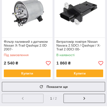
Фільтр паливний з датчиком
Витратомір повітря Nissan
Nissan X-Trail Qashqai 2.0D
Navara 2.5DCI / Qashqai / X-
2007-
Trail 2.0DCI 00-
Під замовлення
В наявності
2 540
1 860
₴
₴
Купити
Купити
Показати ще
1
/ 2