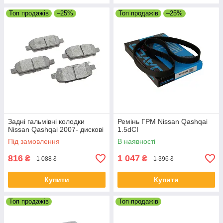
Топ продажів
–25%
Топ продажів
–25%
Задні гальмівні колодки
Ремінь ГРМ Nissan Qashqai
Nissan Qashqai 2007- дискові
1.5dCI
Під замовлення
В наявності
816
1 047
₴
₴
1 088 ₴
1 396 ₴
Купити
Купити
Топ продажів
Топ продажів