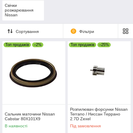
Свічки
розжарювання
Nissan
Сортування
0
Фільтри
Топ продажів
–2%
Топ продажів
–25%
Розпилювач форсунки Nissan
Сальник маточини Nissan
Terrano / Ниссан Террано
Cabstar 80X101X9
2.7D Zexel
В наявності
Під замовлення