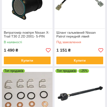
Витратомір повітря Nissan X-
Шланг гальмівний Nissan
Trail T30 2.2D 2001- 5-PIN
Patrol передній лівий
В наявності
Під замовлення
1 490
1 151
₴
₴
Купити
Купити
Топ продажів
Топ продажів
–25%