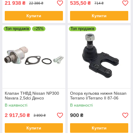
21 938
535,50
₴
₴
22 386 ₴
714 ₴
Купити
Купити
Топ продажів
–25%
Топ продажів
Клапан ТНВД Nissan NP300
Опора кульова нижня Nissan
Navara 2,5dci Денсо
Terrano I/Terrano II 87-06
В наявності
В наявності
2 917,50
900
₴
₴
3 890 ₴
Купити
Купити