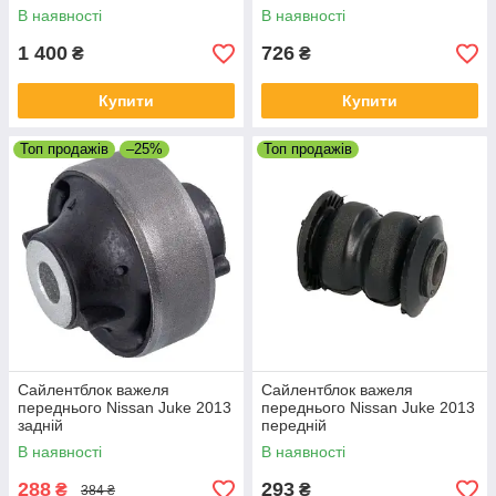
В наявності
В наявності
1 400
726
₴
₴
Купити
Купити
Топ продажів
–25%
Топ продажів
Сайлентблок важеля
Сайлентблок важеля
переднього Nissan Juke 2013
переднього Nissan Juke 2013
задній
передній
В наявності
В наявності
288
293
₴
₴
384 ₴