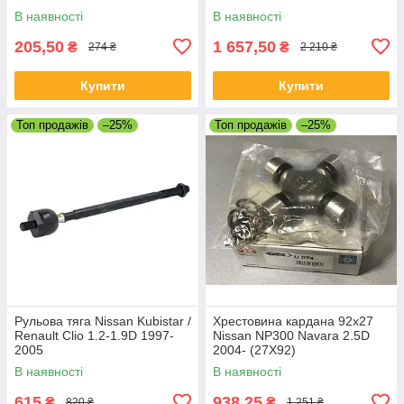
В наявності
В наявності
205,50
1 657,50
₴
₴
274 ₴
2 210 ₴
Купити
Купити
Топ продажів
–25%
Топ продажів
–25%
Рульова тяга Nissan Kubistar /
Хрестовина кардана 92x27
Renault Clio 1.2-1.9D 1997-
Nissan NP300 Navara 2.5D
2005
2004- (27X92)
В наявності
В наявності
615
938,25
₴
₴
820 ₴
1 251 ₴