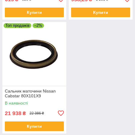
Купити
Купити
Топ продажів
–2%
Сальник маточини Nissan
Cabstar 80X101X9
В наявності
21 938
₴
22 386 ₴
Купити