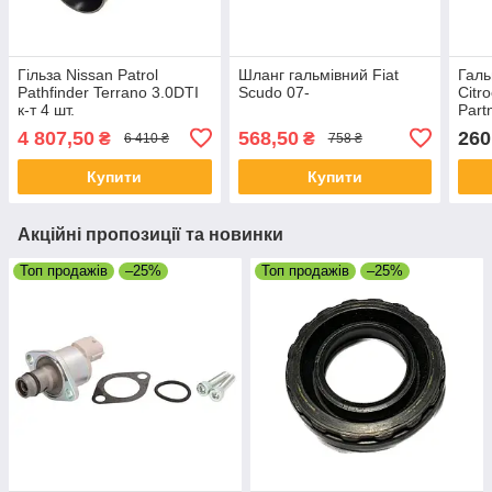
Гільза Nissan Patrol
Шланг гальмівний Fiat
Галь
Pathfinder Terrano 3.0DTI
Scudo 07-
Citr
к-т 4 шт.
Part
4 807,50
568,50
260
₴
₴
6 410 ₴
758 ₴
Купити
Купити
Акційні пропозиції та новинки
Топ продажів
–25%
Топ продажів
–25%