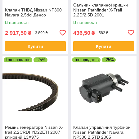
Сальник клапанної кришки
Клапан ТНВД Nissan NP300
Nissan Pathfinder X-Trail
Navara 2,5dci Денсо
2.2D/2.5D 2001
В наявності
В наявності
2 917,50
436,50
₴
₴
3 890 ₴
582 ₴
Купити
Купити
Топ продажів
–25%
Топ продажів
–25%
Ремінь генератора Nissan X-
Клапан управління турбіной
trail 2.2CRDI YD22ETI 2007
Nissan Pathfinder Navara
кліновий 13X975
NP300 2.5TD 2005