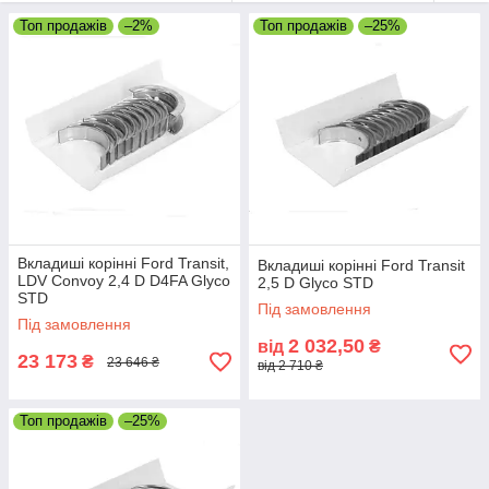
вкладиші із замками, вкладиші без замків, вкладиші Sputter в
Черкасах
Топ продажів
–2%
Топ продажів
–25%
Вкладиші корінні Ford Transit,
Вкладиші корінні Ford Transit
LDV Convoy 2,4 D D4FA Glyco
2,5 D Glyco STD
STD
Під замовлення
Під замовлення
2 032,50
від
₴
23 173
₴
23 646 ₴
від 2 710 ₴
Топ продажів
–25%