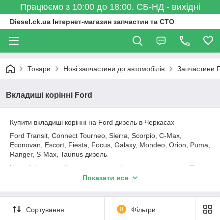
Працюємо з 10:00 до 18:00. СБ-НД - вихідні
Diesel.ck.ua Інтернет-магазин запчастин та СТО
Товари
Нові запчастини до автомобілів
Запчастини 
Вкладиші корінні Ford
Купити вкладиші корінні на Ford дизель в Черкасах
Ford Transit, Connect Tourneo, Sierra, Scorpio, C-Max,
Econovan, Escort, Fiesta, Focus, Galaxy, Mondeo, Orion, Puma,
Ranger, S-Max, Taunus дизель
На сайті можуть бути представлені стандартні розміри. Про
наявність ремонтних розмірів запитуйте по E-Mail або за
Показати все
телефоном.
Вкладиші корінні Glyco, групи kolbenschmidt, Mahle, King, NPR
Сортування
0
Фільтри
Вкладиші корінні стандарт, перший ремонт, другий ремонт,