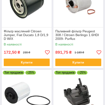
Фільтр масляний Citroen
Паливний фільтр Peugeot
Jumper, Fiat Ducato 1,8 D/1,9
308 / Citroen Berlingo 1.6HDI
D WIX
2009- Purflux
В наявності
В наявності
172,50
891,75
₴
₴
230 ₴
1 189 ₴
Купити
Купити
Топ продажів
–25%
Топ продажів
–25%