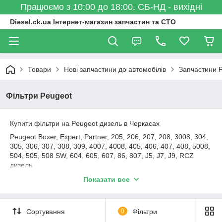
Працюємо з 10:00 до 18:00. СБ-НД - вихідні
Diesel.ck.ua Інтернет-магазин запчастин та СТО
Товари
Нові запчастини до автомобілів
Запчастини 
Фільтри Peugeot
Купити фільтри на Peugeot дизель в Черкасах
Peugeot Boxer, Expert, Partner, 205, 206, 207, 208, 3008, 304,
305, 306, 307, 308, 309, 4007, 4008, 405, 406, 407, 408, 5008,
504, 505, 508 SW, 604, 605, 607, 86, 807, J5, J7, J9, RCZ
дизель
На сайті може бути представлений не весь асортимент. Про
Показати все
наявність і аналогах запитуйте по E-Mail або за телефоном.
Фільтри Bosch, Champion, Febi, Delphi, Fram, Knecht, Mann-
Filter, Mahle, Польща, UFI, WIX.
Сортування
0
Фільтри