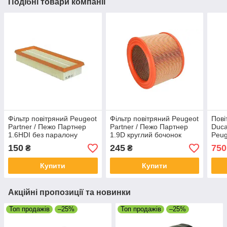
Подібні товари компанії
Фільтр повітряний Peugeot
Фільтр повітряний Peugeot
Пові
Partner / Пежо Партнер
Partner / Пежо Партнер
Duca
1.6HDI без паралону
1.9D круглий бочонок
Peug
3.0H
150
245
750
₴
₴
Купити
Купити
Акційні пропозиції та новинки
Топ продажів
–25%
Топ продажів
–25%