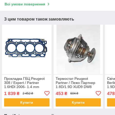
Всі умови повернення
З цим товаром також замовляють
Прокладка ГБЦ Peugeot
Термостат Peugeot
Свіч
308 / Expert / Partner
Partner / Пежо Партнер
Berl
1.6HDI 2006- 1.4 mm
1.8D/1.9D XUD9 DW8
1.9D
1 839
453
478
₴
₴
2 452 ₴
604 ₴
Купити
Купити