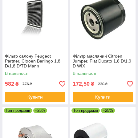
Фільтр салону Peugeot
Фільтр масляний Citroen
Partner, Citroen Berlingo 1,8
Jumper, Fiat Ducato 1,8 D/1,9
D/1,8 D/TD Mann
D WIX
В наявності
В наявності
582
172,50
₴
₴
776 ₴
230 ₴
Купити
Купити
Топ продажів
–25%
Топ продажів
–25%