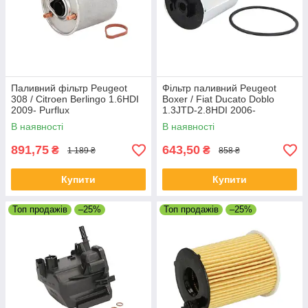
Паливний фільтр Peugeot
Фільтр паливний Peugeot
308 / Citroen Berlingo 1.6HDI
Boxer / Fiat Ducato Doblo
2009- Purflux
1.3JTD-2.8HDI 2006-
В наявності
В наявності
891,75
643,50
₴
₴
1 189 ₴
858 ₴
Купити
Купити
Топ продажів
–25%
Топ продажів
–25%