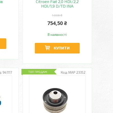
ів
Citroen Fiat 2,0 HDI/2,2
HDI/1,9 D/TD INA
1 006 ₴
754,50 ₴
В наявності
КУПИТИ
ТОП ПРОДАЖ
941117
MAP 23352