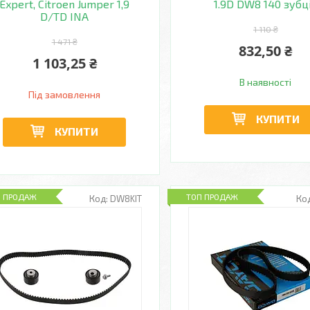
Expert, Citroen Jumper 1,9
1.9D DW8 140 зубц
D/TD INA
1 110 ₴
1 471 ₴
832,50 ₴
1 103,25 ₴
В наявності
Під замовлення
КУПИТИ
КУПИТИ
П ПРОДАЖ
ТОП ПРОДАЖ
DW8KIT