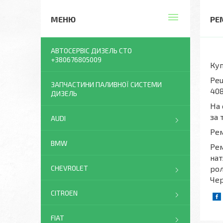
РЕ
АВТОСЕРВІС ДИЗЕЛЬ СТО
+380676805009
Куп
Peu
ЗАПЧАСТИНИ ПАЛИВНОЇ СИСТЕМИ
408
ДИЗЕЛЬ
На 
за 
AUDI
Рем
BMW
Рем
нат
CHEVROLET
рол
Чер
CITROEN
FIAT