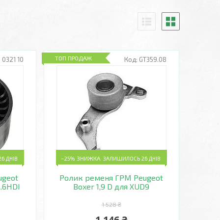
ТОП ПРОДАЖ
 0321 10
GT359.08
6 ДНІВ
–25%
ЗАЛИШИЛОСЬ 26 ДНІВ
ugeot
Ролик ременя ГРМ Peugeot
1.6HDI
Boxer 1,9 D для XUD9
1 528 ₴
1 146 ₴