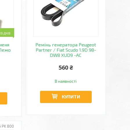
6 ДНІВ
меня
Ремінь генератора Peugeot
/Пежо
Partner / Fiat Scudo 1.9D 98-
DW8 XUD9 -AC
560 ₴
В наявності
КУПИТИ
6 PK 800