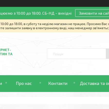
цюємо з 10:00 до 18:00. СБ-НД - вихідні
Замовити на сай
10:00 до 18:00, в суботу та неділю магазин не працює. Просимо Вас
те залишити заявку в електронному виді, наш менеджер зв'яжетьс
ЕРНЕТ-
ТИН ТА
и
Про нас
Контакти
Доставка та о