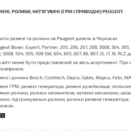
МЕНІ, РОЛИКИ, НАТЯГУВАЧІ (ГРМ І ПРИВОДНІ) PEUGEOT
ити ремені та ролики на Peugeot дизель в Черкасах
geot Boxer, Expert, Partner, 205, 206, 207, 208, 3008, 304, 305, 
, 5008, 504, 505, 508 SW, 604, 605, 607, 86, 807, J5, J7, J9, RCZ
д
сайті може бути представлений не весь асортимент. Про на
телефоном.
ені і ролики Bosch, Contitech, Dayco, Gates, Mapco, Febi, INA, 
ені ГРМ, ремені генератора, ремені ручейковые, поліклино
яжні ролики, ролики натяжителя, натяжні механізми, шків
ики, підтримувальні ролики, ролики ременя генератора, 
касах.