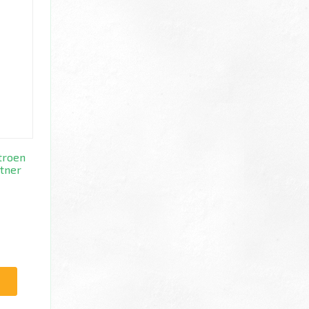
troen
tner