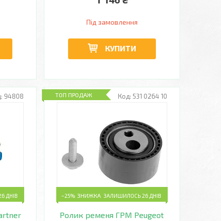
Під замовлення
КУПИТИ
ТОП ПРОДАЖ
94808
531 0264 10
6 ДНІВ
–25%
ЗАЛИШИЛОСЬ 26 ДНІВ
artner
Ролик ременя ГРМ Peugeot