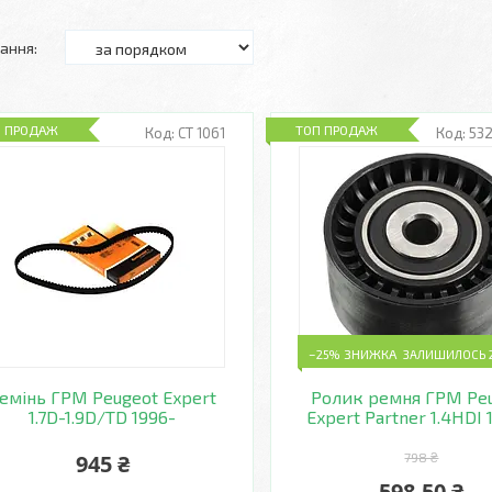
П ПРОДАЖ
ТОП ПРОДАЖ
CT 1061
532
–25%
ЗАЛИШИЛОСЬ 2
емінь ГРМ Peugeot Expert
Ролик ремня ГРМ Pe
1.7D-1.9D/TD 1996-
Expert Partner 1.4HDI 
945 ₴
798 ₴
598,50 ₴