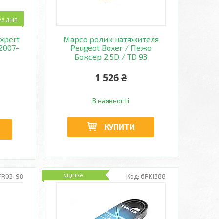
6 ДНІВ
xpert
Mapco ролик натяжителя
 2007-
Peugeot Boxer / Пежо
Боксер 2.5D / TD 93
1 526 ₴
В наявності
КУПИТИ
УЦІНКА
FR03-98
6PK1388