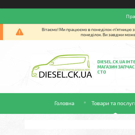
Пра
Вітаємо! Ми працюємо в понеділок-п'ятницю з 
понеділок. Ви завджи може
DIESEL.CK.UA ІНТ
МАГАЗИН ЗАПЧАС
СТО
Головна
Товари та послуг