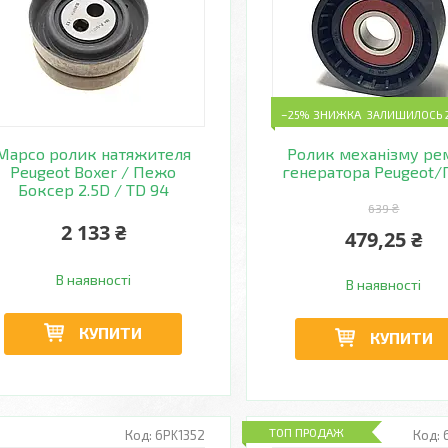
–25%
ЗАЛИШИЛОСЬ 2
Mapco ролик натяжителя
Ролик механізму ре
Peugeot Boxer / Пежо
генератора Peugeot
Боксер 2.5D / TD 94
639 ₴
2 133 ₴
479,25 ₴
В наявності
В наявності
КУПИТИ
КУПИТИ
ТОП ПРОДАЖ
6PK1352