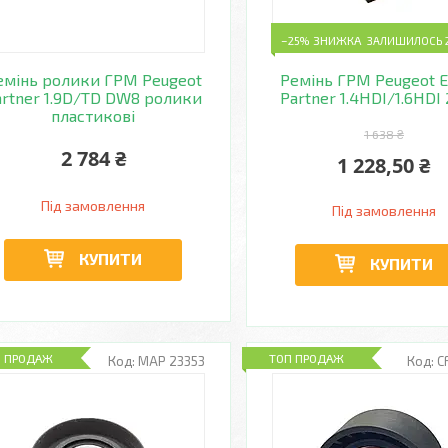
–25%
ЗАЛИШИЛОСЬ 2
емінь ролики ГРМ Peugeot
Ремінь ГРМ Peugeot E
artner 1.9D/TD DW8 ролики
Partner 1.4HDI/1.6HDI
пластикові
1 638 ₴
2 784 ₴
1 228,50 ₴
Під замовлення
Під замовлення
КУПИТИ
КУПИТИ
П ПРОДАЖ
ТОП ПРОДАЖ
MAP 23353
C