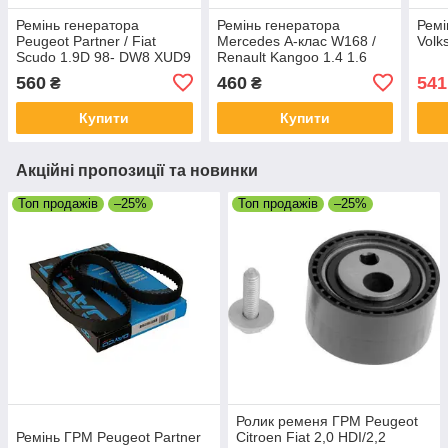
Ремінь генератора
Ремінь генератора
Ремі
Peugeot Partner / Fiat
Mercedes А-клас W168 /
Volk
Scudo 1.9D 98- DW8 XUD9
Renault Kangoo 1.4 1.6
-AC
1997-
560
460
541
₴
₴
Купити
Купити
Акційні пропозиції та новинки
Топ продажів
–25%
Топ продажів
–25%
Ролик ременя ГРМ Peugeot
Ремінь ГРМ Peugeot Partner
Citroen Fiat 2,0 HDI/2,2