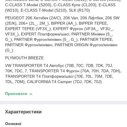
C-CLASS T-Model (S203), C-CLASS Купе (CL203), E-CLASS
(W210), E-CLASS T-Model (S210), SLK (R170)
PEUGEOT 206 Хетчбек (2A/C), 206 Van, 206 Ліфтбек, 206 SW
(2E/K), 206+ (2L_, 2M_), BIPPER (AA_), BIPPER TEPEE,
EXPERT TEPEE (VF3X_), EXPERT Фургон (VF3A_, VF3U_,
VF3X_), EXPERT Платформа/шасі, PARTNER Мінівен (5_,
G_), PARTNER Фургон/мінівен (5_, G_), PARTNER TEPEE,
PARTNER Фургон/мінівен, PARTNER ORIGIN Фургон/мінівен
(G_)
PLYMOUTH BREEZE
VW TRANSPORTER T4 Автобус (70B, 70C, 7DB, 7DK, 70J,
70K, 7DC, 7, TRANSPORTER T4 Фургон (70A, 70H, 7DA, 7DH),
TRANSPORTER T4 Платформа/шасі (70E, 70L, 70M, 7DE,
7DL, 7DM), CALIFORNIA T4 Camper (7DJ, 7DK, 70J)
Приховати
Характеристики
Основні