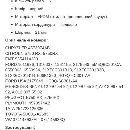
Кількість ребер 6
Колір чорний
Матеріал EPDM (етилен-пропіленовий каучук)
Матеріал кордшнура Поліефір
Ширина 21 мм
Оригінальні номери:
CHRYSLER 4573974AB
CITROEN 5750.RX, 5750RX
FIAT 9654114280
FORD 1011696, 1316337, 1361185, 2175649, 5M5Q6C301CA,
6550963, 6550964, 91XF6C301B1B, 91XF6C301B2B,
91XX6C301B1B, EJ6K1350, HG9Q-6C301-AA
FORD USA 2175649, HG9Q-6C301-AA
MERCEDES-BENZ 012 997 54 92, 012 997 55 92, A 012 997 54
92, A 012 997 55 92
PEUGEOT 5750.RX, 5750RX
PLYMOUTH 4573974AB
TATA 254723126336
TOYOTA SU001-A2683
VW 074145933AL, 074145933Q
Застосування: