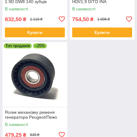
1.9D DW8 140 зубців
HDI/1,9 D/TD INA
В наявності
В наявності
832,50
754,50
₴
₴
1 110 ₴
1 006 ₴
Купити
Купити
Топ продажів
–25%
Ролик механізму ременя
генератора Peugeot/Пежо
В наявності
479,25
₴
639 ₴