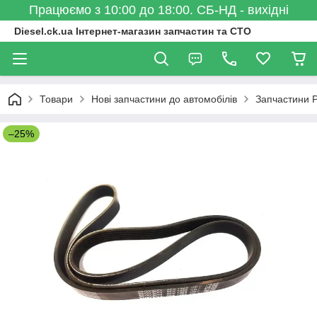
Працюємо з 10:00 до 18:00. СБ-НД - вихідні
Diesel.ck.ua Інтернет-магазин запчастин та СТО
Товари
Нові запчастини до автомобілів
Запчастини 
–25%