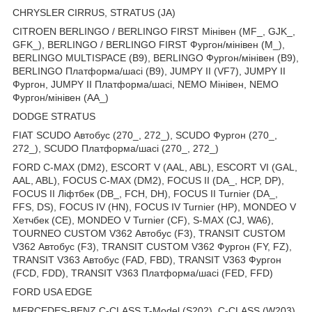
CHRYSLER CIRRUS, STRATUS (JA)
CITROEN BERLINGO / BERLINGO FIRST Мінівен (MF_, GJK_,
GFK_), BERLINGO / BERLINGO FIRST Фургон/мінівен (M_),
BERLINGO MULTISPACE (B9), BERLINGO Фургон/мінівен (B9),
BERLINGO Платформа/шасі (B9), JUMPY II (VF7), JUMPY II
Фургон, JUMPY II Платформа/шасі, NEMO Мінівен, NEMO
Фургон/мінівен (AA_)
DODGE STRATUS
FIAT SCUDO Автобус (270_, 272_), SCUDO Фургон (270_,
272_), SCUDO Платформа/шасі (270_, 272_)
FORD C-MAX (DM2), ESCORT V (AAL, ABL), ESCORT VI (GAL,
AAL, ABL), FOCUS C-MAX (DM2), FOCUS II (DA_, HCP, DP),
FOCUS II Ліфтбек (DB_, FCH, DH), FOCUS II Turnier (DA_,
FFS, DS), FOCUS IV (HN), FOCUS IV Turnier (HP), MONDEO V
Хетчбек (CE), MONDEO V Turnier (CF), S-MAX (CJ, WA6),
TOURNEO CUSTOM V362 Автобус (F3), TRANSIT CUSTOM
V362 Автобус (F3), TRANSIT CUSTOM V362 Фургон (FY, FZ),
TRANSIT V363 Автобус (FAD, FBD), TRANSIT V363 Фургон
(FCD, FDD), TRANSIT V363 Платформа/шасі (FED, FFD)
FORD USA EDGE
MERCEDES-BENZ C-CLASS T-Model (S202), C-CLASS (W203),