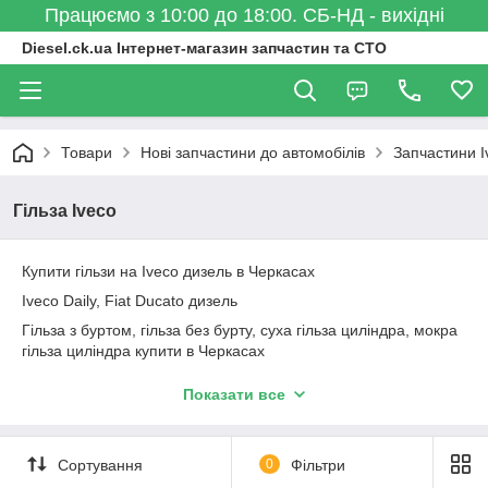
Працюємо з 10:00 до 18:00. СБ-НД - вихідні
Diesel.ck.ua Інтернет-магазин запчастин та СТО
Товари
Нові запчастини до автомобілів
Запчастини I
Гільза Iveco
Купити гільзи на Iveco дизель в Черкасах
Iveco Daily, Fiat Ducato дизель
Гільза з буртом, гільза без бурту, суха гільза циліндра, мокра
гільза циліндра купити в Черкасах
Гільзи Goetze, Групи Kolbenschmidt, Mahle, Nural, Mopisan,
Показати все
Mopart, Yenmak, Tarbushi
Сортування
0
Фільтри