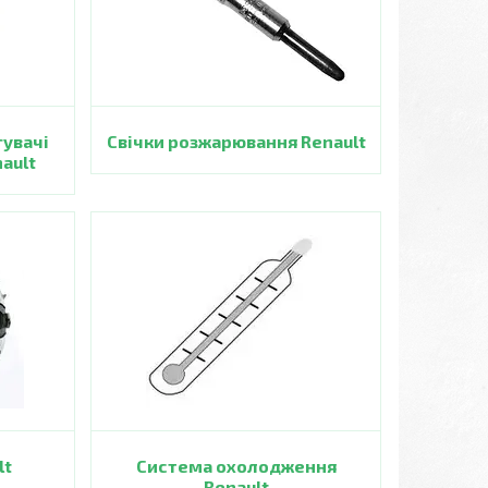
гувачі
Свічки розжарювання Renault
nault
lt
Система охолодження
Renault