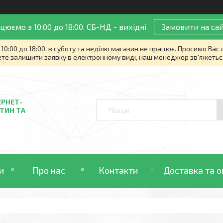
цюємо з 10:00 до 18:00. СБ-НД - вихідні
Замовити на сай
10:00 до 18:00, в суботу та неділю магазин не працює. Просимо Вас
те залишити заявку в електронному виді, наш менеджер зв'яжетьс
ЕРНЕТ-
ТИН ТА
и
Про нас
Контакти
Доставка та о