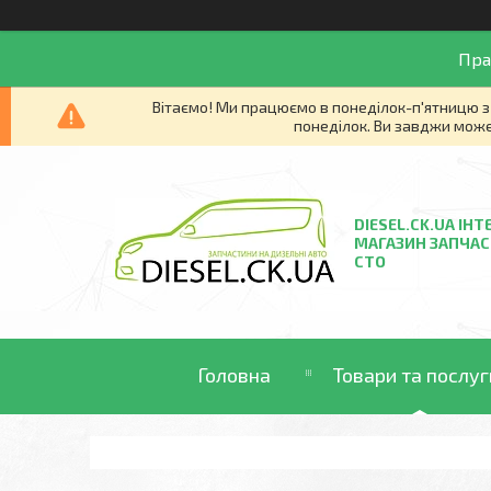
Пра
Вітаємо! Ми працюємо в понеділок-п'ятницю з 
понеділок. Ви завджи може
DIESEL.CK.UA ІНТ
МАГАЗИН ЗАПЧАС
СТО
Головна
Товари та послуг