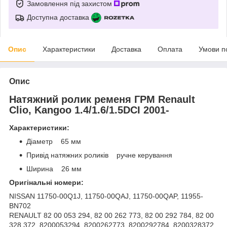
Замовлення під захистом
Доступна доставка
Опис
Характеристики
Доставка
Оплата
Умови п
Опис
Натяжний ролик ременя ГРМ Renault
Clio, Kangoo 1.4/1.6/1.5DCI 2001-
Характеристики:
Діаметр 65 мм
Привід натяжних роликів ручне керування
Ширина 26 мм
Оригінальні номери:
NISSAN 11750-00Q1J, 11750-00QAJ, 11750-00QAP, 11955-
BN702
RENAULT 82 00 053 294, 82 00 262 773, 82 00 292 784, 82 00
328 372, 8200053294, 8200262773, 8200292784, 8200328372