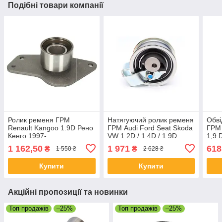
Подібні товари компанії
Ролик ременя ГРМ
Натягуючий ролик ременя
Обві
Renault Kangoo 1.9D Рено
ГРМ Audi Ford Seat Skoda
ГРМ 
Кенго 1997-
VW 1.2D / 1.4D / 1.9D
1,9 D
03.95-09.10
1 162,50
1 971
618
₴
₴
1 550 ₴
2 628 ₴
Купити
Купити
Акційні пропозиції та новинки
Топ продажів
–25%
Топ продажів
–25%