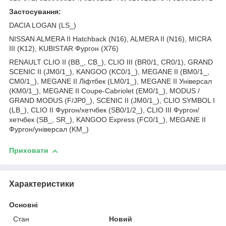
Застосування:
DACIA LOGAN (LS_)
NISSAN ALMERA II Hatchback (N16), ALMERA II (N16), MICRA
III (K12), KUBISTAR Фургон (X76)
RENAULT CLIO II (BB_, CB_), CLIO III (BR0/1, CR0/1), GRAND
SCENIC II (JM0/1_), KANGOO (KC0/1_), MEGANE II (BM0/1_,
CM0/1_), MEGANE II Ліфтбек (LM0/1_), MEGANE II Універсал
(KM0/1_), MEGANE II Coupe-Cabriolet (EM0/1_), MODUS /
GRAND MODUS (F/JP0_), SCENIC II (JM0/1_), CLIO SYMBOL I
(LB_), CLIO II Фургон/хетчбек (SB0/1/2_), CLIO III Фургон/
хетчбек (SB_, SR_), KANGOO Express (FC0/1_), MEGANE II
Фургон/універсал (KM_)
Приховати
Характеристики
Основні
Стан
Новий