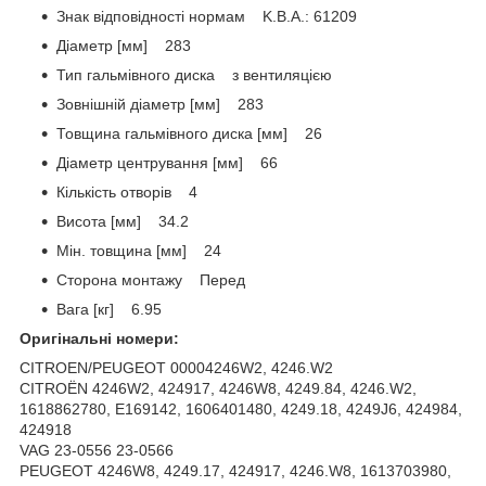
Знак відповідності нормам K.B.A.: 61209
Діаметр [мм] 283
Тип гальмівного диска з вентиляцією
Зовнішній діаметр [мм] 283
Товщина гальмівного диска [мм] 26
Діаметр центрування [мм] 66
Кількість отворів 4
Висота [мм] 34.2
Мін. товщина [мм] 24
Сторона монтажу Перед
Вага [кг] 6.95
Оригінальні номери:
CITROEN/PEUGEOT 00004246W2, 4246.W2
CITROËN 4246W2, 424917, 4246W8, 4249.84, 4246.W2,
1618862780, E169142, 1606401480, 4249.18, 4249J6, 424984,
424918
VAG 23-0556 23-0566
PEUGEOT 4246W8, 4249.17, 424917, 4246.W8, 1613703980,