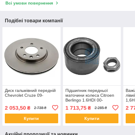
Всі умови повернення
Подібні товари компанії
Диск гальмівний передній
Підшипник передньої
Важі
Chevrolet Cruze 09-
маточини колеса Citroen
ліви
Berlingo 1.6HDI 00-
1,6H
2 053,50
1 713,75
2 7
₴
₴
2 738 ₴
2 285 ₴
Купити
Купити
Акційні пропозиції та новинки