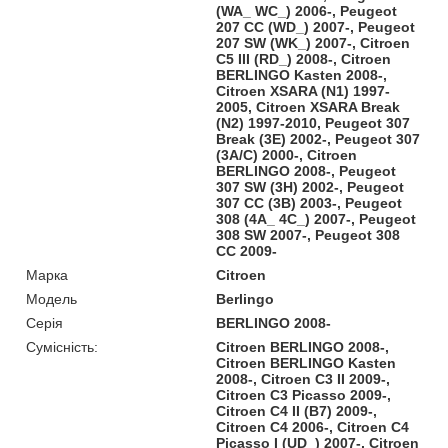
(WA_ WC_) 2006-, Peugeot
207 CC (WD_) 2007-, Peugeot
207 SW (WK_) 2007-, Citroen
C5 III (RD_) 2008-, Citroen
BERLINGO Kasten 2008-,
Citroen XSARA (N1) 1997-
2005, Citroen XSARA Break
(N2) 1997-2010, Peugeot 307
Break (3E) 2002-, Peugeot 307
(3A/C) 2000-, Citroen
BERLINGO 2008-, Peugeot
307 SW (3H) 2002-, Peugeot
307 CC (3B) 2003-, Peugeot
308 (4A_ 4C_) 2007-, Peugeot
308 SW 2007-, Peugeot 308
CC 2009-
Марка
Citroen
Модель
Berlingo
Серія
BERLINGO 2008-
Сумісність:
Citroen BERLINGO 2008-,
Citroen BERLINGO Kasten
2008-, Citroen C3 II 2009-,
Citroen C3 Picasso 2009-,
Citroen C4 II (B7) 2009-,
Citroen C4 2006-, Citroen C4
Picasso I (UD_) 2007-, Citroen