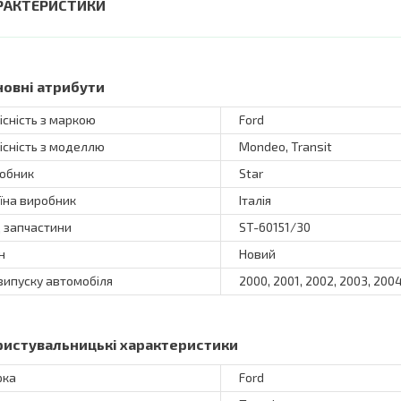
РАКТЕРИСТИКИ
новні атрибути
існість з маркою
Ford
існість з моделлю
Mondeo, Transit
обник
Star
їна виробник
Італія
 запчастини
ST-60151/30
н
Новий
 випуску автомобіля
2000, 2001, 2002, 2003, 2004
ристувальницькі характеристики
рка
Ford