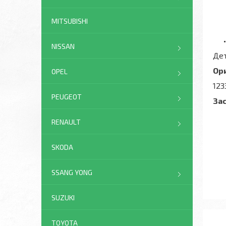
MITSUBISHI
NISSAN
Дет
Ор
OPEL
123
PEUGEOT
За
RENAULT
SKODA
SSANG YONG
SUZUKI
TOYOTA