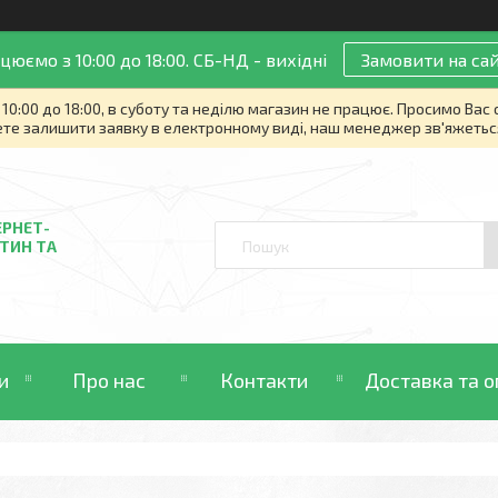
цюємо з 10:00 до 18:00. СБ-НД - вихідні
Замовити на сай
10:00 до 18:00, в суботу та неділю магазин не працює. Просимо Вас
те залишити заявку в електронному виді, наш менеджер зв'яжетьс
ЕРНЕТ-
ТИН ТА
и
Про нас
Контакти
Доставка та о