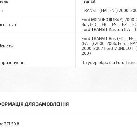
дель
Transit
ія
TRANSIT (FM_,FN_) 2000-20
Ford MONDEO III (B4Y) 2000-
існість з
Bus (FD_ _ FB_ _ FS_ _ FZ_ _ 
Ford TRANSIT Kasten (FA_ _
Ford TRANSIT Bus (FD_ _ FB_ 
(FA_ _) 2000-2006, Ford TRAN
існість:
2000-2007, Ford MONDEO III 
2007
 призначення
Штуцер обратки Ford Transit
ФОРМАЦІЯ ДЛЯ ЗАМОВЛЕННЯ
а:
271,50 ₴