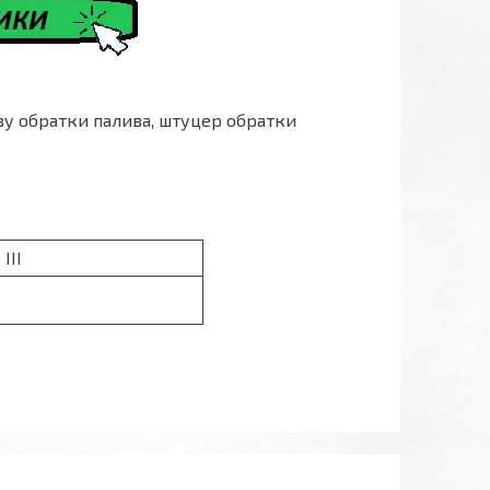
иву обратки палива, штуцер обратки
III