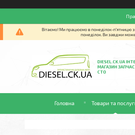
Пра
Вітаємо! Ми працюємо в понеділок-п'ятницю з 
понеділок. Ви завджи може
DIESEL.CK.UA ІНТ
МАГАЗИН ЗАПЧАС
СТО
Головна
Товари та послуг