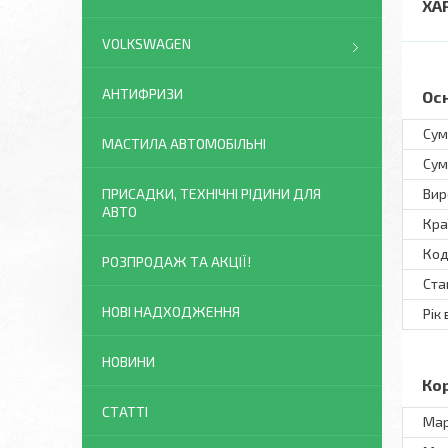
ХА
VOLKSWAGEN
АНТИФРИЗИ
Ос
Сум
МАСТИЛА АВТОМОБІЛЬНІ
Сум
Вир
ПРИСАДКИ, ТЕХНІЧНІ РІДИНИ ДЛЯ
АВТО
Кра
Код
РОЗПРОДАЖ ТА АКЦІЇ!
Ста
НОВІ НАДХОДЖЕННЯ
Рік
НОВИНИ
Ко
СТАТТІ
Ма