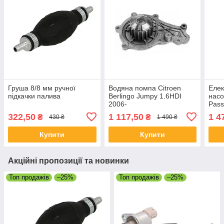
Груша 8/8 мм ручної
Водяна помпа Citroen
Елек
підкачки палива
Berlingo Jumpy 1.6HDI
насо
2006-
Pass
322,50
1 117,50
1 4
₴
₴
430 ₴
1 490 ₴
Купити
Купити
Акційні пропозиції та новинки
Топ продажів
–25%
Топ продажів
–25%