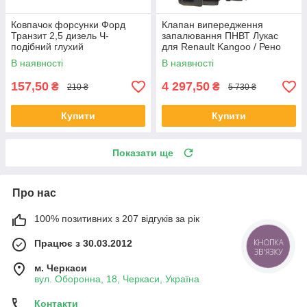
Ковпачок форсунки Форд
Клапан випередження
Транзит 2,5 дизель Ч-
запалювання ПНВТ Лукас
подібний глухий
для Renault Kangoo / Рено
Кенго 1.9D 1996-
В наявності
В наявності
157,50
4 297,50
₴
₴
210 ₴
5 730 ₴
Купити
Купити
Показати ще
Про нас
100% позитивних з 207 відгуків за рік
Працює з 30.03.2012
КНОПКА
ЗВ'ЯЗКУ
м. Черкаси
вул. Оборонна, 18, Черкаси, Україна
Контакти