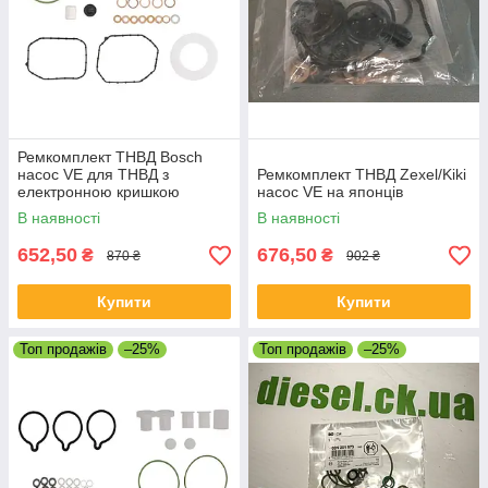
Ремкомплект ТНВД Bosch
насос VE для ТНВД з
Ремкомплект ТНВД Zexel/Kiki
електронною кришкою
насос VE на японців
В наявності
В наявності
652,50
676,50
₴
₴
870 ₴
902 ₴
Купити
Купити
Топ продажів
–25%
Топ продажів
–25%