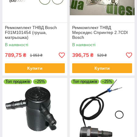
Ремкомплект ТНВД Bosch
Ремкомплект ТНВД
F01M101454 (груша,
Мерседес Спринтер 2.7CDI
матрьошка)
Bosch
В наявності
В наявності
789,75
396,75
₴
₴
1 053 ₴
529 ₴
Купити
Купити
Топ продажів
–25%
Топ продажів
–25%