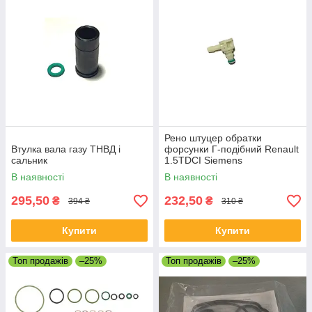
Рено штуцер обратки
Втулка вала газу ТНВД і
форсунки Г-подібний Renault
сальник
1.5TDCI Siemens
В наявності
В наявності
295,50
232,50
₴
₴
394 ₴
310 ₴
Купити
Купити
Топ продажів
–25%
Топ продажів
–25%