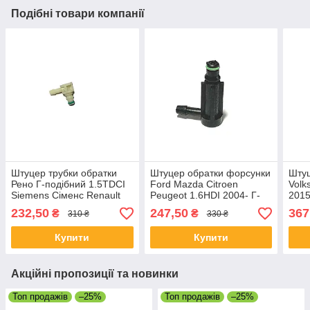
Подібні товари компанії
Штуцер трубки обратки
Штуцер обратки форсунки
Штуц
Рено Г-подібний 1.5TDCI
Ford Mazda Citroen
Volk
Siemens Сіменс Renault
Peugeot 1.6HDI 2004- Г-
2015
Kangoo
подібний система Bosch
232,50
247,50
367
₴
₴
310 ₴
330 ₴
Купити
Купити
Акційні пропозиції та новинки
Топ продажів
–25%
Топ продажів
–25%