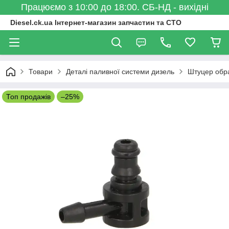
Працюємо з 10:00 до 18:00. СБ-НД - вихідні
Diesel.ck.ua Інтернет-магазин запчастин та СТО
Товари
Деталі паливної системи дизель
Штуцер обра
Топ продажів
–25%