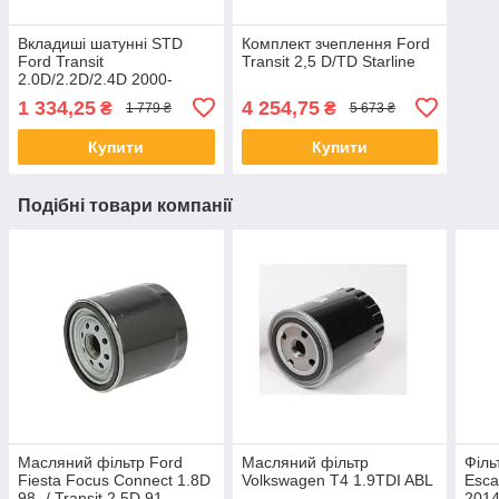
Вкладиші шатунні STD
Комплект зчеплення Ford
Ford Transit
Transit 2,5 D/TD Starline
2.0D/2.2D/2.4D 2000-
1 334,25
4 254,75
₴
₴
1 779 ₴
5 673 ₴
Купити
Купити
Подібні товари компанії
Масляний фільтр Ford
Масляний фільтр
Філь
Fiesta Focus Connect 1.8D
Volkswagen T4 1.9TDI ABL
Esca
98- / Transit 2.5D 91-
2014