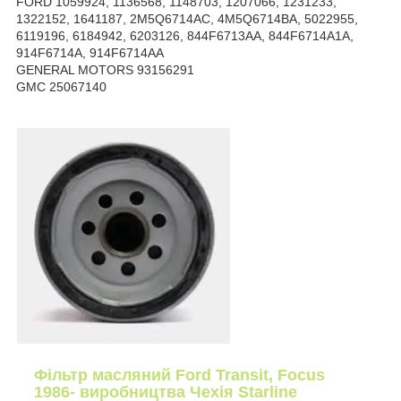
FORD 1059924, 1136568, 1148703, 1207066, 1231233,
1322152, 1641187, 2M5Q6714AC, 4M5Q6714BA, 5022955,
6119196, 6184942, 6203126, 844F6713AA, 844F6714A1A,
914F6714A, 914F6714AA
GENERAL MOTORS 93156291
GMC 25067140
Фільтр масляний Ford Transit, Focus
1986- виробництва Чехія Starline