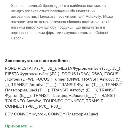
Starline – великий бренд одного з найбільш відомих та
швидко розвиваються пакувальників бюджетних
автозапчастин. Належить чеській компанії Autokelly. Може
похвалитися як демократичною ціновою політикою, так і
низьким відсотком шлюбу продукції, що продається в
порівнянні з іншими фірмами-пакувальниками зі Східної
Європи.
Застосовується в автомобілях:
FORD FIESTA IV (JA_, JB_), FIESTA Фургон/мінівен (J5_, J3_),
FIESTA Фургон/хетчбек (JV_), FOCUS I (DAW, DBW), FOCUS I
Ліфтбек (DFW), FOCUS I Turnier (DNW), TRANSIT Автобус (V_
_), TRANSIT Автобус (T_ _), TRANSIT Фургон (T_ _), TRANSIT
Платформа/шасі (T_ _), TRANSIT Автобус (E_ _), TRANSIT
Фургон (E_ _), TRANSIT Платформа/шасі (E_ _ ), TRANSIT
TOURNEO Автобус, TOURNEO CONNECT, TRANSIT
CONNECT (P65_, P70_, P80_)
LDV CONVOY Фургон, CONVOY Платформа/шасі
Приховати