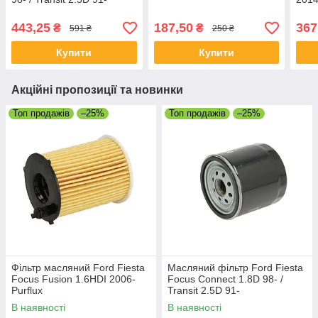
443,25
187,50
367
₴
₴
591 ₴
250 ₴
Купити
Купити
Акційні пропозиції та новинки
Топ продажів
–25%
Топ продажів
–25%
Фільтр масляний Ford Fiesta
Масляний фільтр Ford Fiesta
Focus Fusion 1.6HDI 2006-
Focus Connect 1.8D 98- /
Purflux
Transit 2.5D 91-
В наявності
В наявності