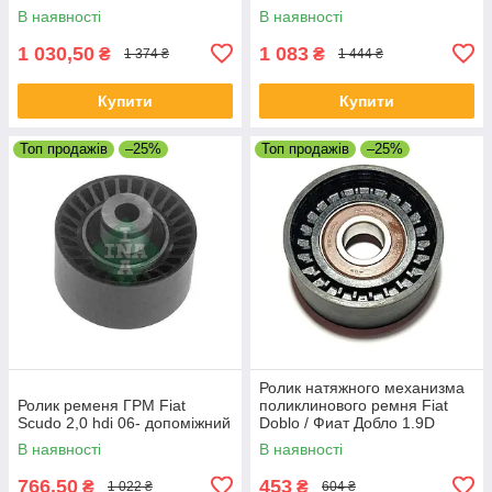
60х29
В наявності
В наявності
1 030,50
1 083
₴
₴
1 374 ₴
1 444 ₴
Купити
Купити
Топ продажів
–25%
Топ продажів
–25%
Ролик натяжного механизма
Ролик ременя ГРМ Fiat
поликлинового ремня Fiat
Scudo 2,0 hdi 06- допоміжний
Doblo / Фиат Добло 1.9D
17x65x29
В наявності
В наявності
766,50
453
₴
₴
1 022 ₴
604 ₴