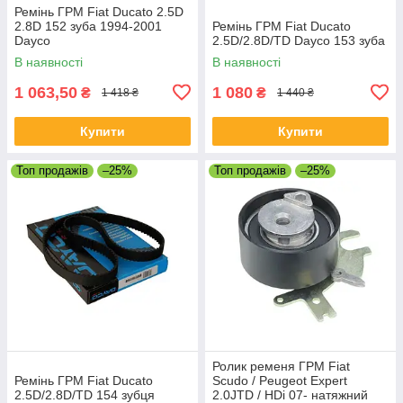
Ремінь ГРМ Fiat Ducato 2.5D
2.8D 152 зуба 1994-2001
Ремінь ГРМ Fiat Ducato
Dayco
2.5D/2.8D/TD Dayco 153 зуба
В наявності
В наявності
1 063,50
1 080
₴
₴
1 418 ₴
1 440 ₴
Купити
Купити
Топ продажів
–25%
Топ продажів
–25%
Ролик ременя ГРМ Fiat
Ремінь ГРМ Fiat Ducato
Scudo / Peugeot Expert
2.5D/2.8D/TD 154 зубця
2.0JTD / HDi 07- натяжний