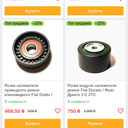
Купити
Купити
Топ продажів
–25%
Топ продажів
–25%
Ролик натяжителя
Ролик модуля натяжителя
приводного ремня
ремня Fiat Ducato / Фиат
клиновидного Fiat Doblo /
Дукато 2.0 JTD
Фиат Добло 1.3 MJET
В наявності
В наявності
469,50
750
₴
₴
626 ₴
1 000 ₴
Купити
Купити