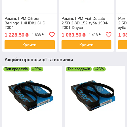
Ремінь ГРМ Citroen
Ремінь ГРМ Fiat Ducato
Ремі
Berlingo 1.4HDI/1.6HDI
2.5D 2.8D 152 зуба 1994-
2.5D
2004-
2001 Dayco
зуба
1 228,50
1 063,50
1 0
₴
₴
1 638 ₴
1 418 ₴
Купити
Купити
Акційні пропозиції та новинки
Топ продажів
–25%
Топ продажів
–25%