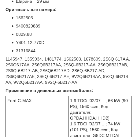
Ширина 29 мм
Оригинальные номера:
1562503
9400829889
0829.88
Y401-12-770D
31316844
1145947, 1359934, 1481774, 1562503, 1678609, 2S6Q 617A A,
2S6Q617AA, 2S6Q6B217AA, 2S6Q-6B217-AA, 2S6Q6B217AB,
2S6Q-6B217-AB, 2S6Q6B217AD, 2S6Q-6B217-AD,
2S6Q6B217AE, 2S6Q-6B217-AE, 9V2Q6B214AA, 9V2Q-6B214-
AA, 9V2Q6B217AA, 9V2Q-6B217-AA
Применение в дизельных автомобилях:
Ford C-MAX:
1.6 TDCi [02/07 .. ; 66 kW (90
PS); 1560 ccm; Код
двигателя:
GPDA,HHDA,HHDB]
1.6 TDCi [02/07 .. ; 74 kW
(101 PS); 1560 ccm; Код
двигателя: G8DC,MTDA]