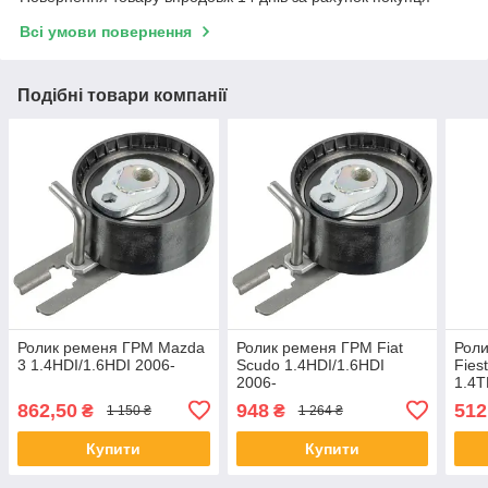
Всі умови повернення
Подібні товари компанії
Ролик ременя ГРМ Mazda
Ролик ременя ГРМ Fiat
Роли
3 1.4HDI/1.6HDI 2006-
Scudo 1.4HDI/1.6HDI
Fies
2006-
1.4T
862,50
948
512
₴
₴
1 150 ₴
1 264 ₴
Купити
Купити