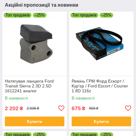
Акційні пропозиції та новинки
Топ продажів
–25%
Топ продажів
–25%
Натягувая ланцюга Ford
Ремінь ГРМ Форд Ескорт /
Transit Sierra 2.3D 2.5D
Кур'єр / Ford Escort / Courier
1612241 аналог
1.8D 116z
В наявності
В наявності
2 202
675
₴
₴
2 936 ₴
900 ₴
Купити
Купити
Топ продажів
–25%
Топ продажів
–25%