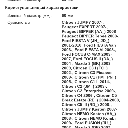
Користувальницькі характеристики
Зовнішній діаметр [мм]:
60 мм
Сумісність з
Citroen JUMPY 2007-,
Peugeot EXPERT 2007-,
Peugeot BIPPER (AA_) 2008-,
Peugeot BIPPER Tepee 2008-,
Ford FIESTA V (JH_ JD_)
2001-2010, Ford FIESTA Van
2003-, Ford FIESTA VI 2008-,
Ford FOCUS C-MAX 2003-
2007, Ford FOCUS II (DA_)
2004-, Mazda 3 (BK) 2003-
2009, Citroen C3 I (FC_)
2002-, Citroen C3 Picasso
2009-, Citroen C1 (PM_ PN_)
2005-, Citroen C1 II 2014-,
Citroen C2 (JM_) 2003-,
Citroen C2 Enterprise 2009-,
Citroen C4 2006-, Citroen C5
Break Estate (RE_) 2004-2008,
Citroen C5 III (RD_) 2008-,
Citroen JUMPY Kasten 2007-,
Citroen NEMO Kasten (AA_)
2008-, Citroen NEMO Kombi
2009-, Ford FUSION (JU_)
2002-, Mazda 2 (DE) 2007-,