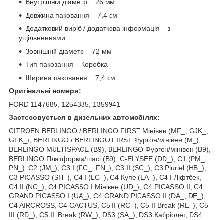
Внутрішній діаметр 26 мм
Довжина паковання 7,4 см
Додатковий виріб / додаткова інформація з
ущільненнями
Зовнішній діаметр 72 мм
Тип паковання Коробка
Ширина паковання 7,4 см
Оригінальні номери:
FORD 1147685, 1254385, 1359941
Застосовується в дизельних автомобілях:
CITROEN BERLINGO / BERLINGO FIRST Мінівен (MF_, GJK_,
GFK_), BERLINGO / BERLINGO FIRST Фургон/мінівен (M_),
BERLINGO MULTISPACE (B9), BERLINGO Фургон/мінівен (B9),
BERLINGO Платформа/шасі (B9), C-ELYSEE (DD_), C1 (PM_,
PN_), C2 (JM_), C3 I (FC_, FN_), C3 II (SC_), C3 Pluriel (HB_),
C3 PICASSO (SH_), C4 I (LC_), C4 Купе (LA_), C4 I Ліфтбек,
C4 II (NC_), C4 PICASSO I Мінівен (UD_), C4 PICASSO II, C4
GRAND PICASSO I (UA_), C4 GRAND PICASSO II (DA_, DE_),
C4 AIRCROSS, C4 CACTUS, C5 II (RC_), C5 II Break (RE_), C5
III (RD_), C5 III Break (RW_), DS3 (SA_), DS3 Кабріолет, DS4