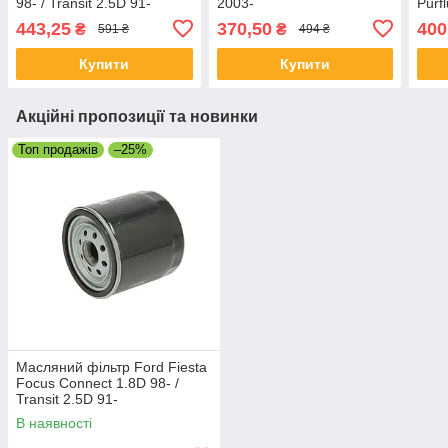
98- / Transit 2.5D 91-
2003-
Purf
443,25
370,50
400
₴
₴
591 ₴
494 ₴
Купити
Купити
Акційні пропозиції та новинки
Топ продажів
–25%
Масляний фільтр Ford Fiesta
Focus Connect 1.8D 98- /
Transit 2.5D 91-
В наявності