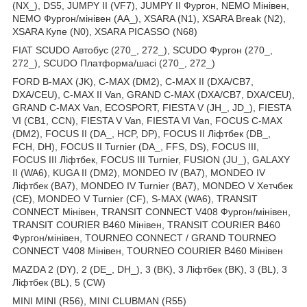
(NX_), DS5, JUMPY II (VF7), JUMPY II Фургон, NEMO Мінівен,
NEMO Фургон/мінівен (AA_), XSARA (N1), XSARA Break (N2),
XSARA Купе (N0), XSARA PICASSO (N68)
FIAT SCUDO Автобус (270_, 272_), SCUDO Фургон (270_,
272_), SCUDO Платформа/шасі (270_, 272_)
FORD B-MAX (JK), C-MAX (DM2), C-MAX II (DXA/CB7,
DXA/CEU), C-MAX II Van, GRAND C-MAX (DXA/CB7, DXA/CEU),
GRAND C-MAX Van, ECOSPORT, FIESTA V (JH_, JD_), FIESTA
VI (CB1, CCN), FIESTA V Van, FIESTA VI Van, FOCUS C-MAX
(DM2), FOCUS II (DA_, HCP, DP), FOCUS II Ліфтбек (DB_,
FCH, DH), FOCUS II Turnier (DA_, FFS, DS), FOCUS III,
FOCUS III Ліфтбек, FOCUS III Turnier, FUSION (JU_), GALAXY
II (WA6), KUGA II (DM2), MONDEO IV (BA7), MONDEO IV
Ліфтбек (BA7), MONDEO IV Turnier (BA7), MONDEO V Хетчбек
(CE), MONDEO V Turnier (CF), S-MAX (WA6), TRANSIT
CONNECT Мінівен, TRANSIT CONNECT V408 Фургон/мінівен,
TRANSIT COURIER B460 Мінівен, TRANSIT COURIER B460
Фургон/мінівен, TOURNEO CONNECT / GRAND TOURNEO
CONNECT V408 Мінівен, TOURNEO COURIER B460 Мінівен
MAZDA 2 (DY), 2 (DE_, DH_), 3 (BK), 3 Ліфтбек (BK), 3 (BL), 3
Ліфтбек (BL), 5 (CW)
MINI MINI (R56), MINI CLUBMAN (R55)