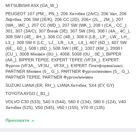
MITSUBISHI ASX (GA_W_)
PEUGEOT 107 (PM_, PN_), 206 Хетчбек (2A/C), 206 Van, 206
Ліфтбек, 206 SW (2E/K), 206 CC (2D), 206+ (2L_, 2M_), 207
(WA_, WC_), 207 CC (WD_), 207 SW (WK_), 208 I (CA_, CC_),
301, 307 (3A/C), 307 Break (3E), 307 SW (3H), 308 I (4A_, 4C_),
308 SW I (4E_, 4H_), 308 CC (4B_), 308 II (LB_, LP_, LW_, LH_,
L3_), 308 SW II (LC_, LJ_, LR_, LX_, L4_), 407 (6D_), 407 SW
(6E_, 6D_), 508 I (8D_), 508 SW I (8E_), 1007 (KM_), 2008 I
(CU_), 3008 Мінівен (0U_), 4008, 5008 (0U_, 0E_), BIPPER
(AA_), BIPPER TEPEE, EXPERT TEPEE (VF3X_), EXPERT
Фургон (VF3A_, VF3U_, VF3X_), EXPERT Платформа/шасі,
PARTNER Мінівен (5_, G_), PARTNER Фургон/мінівен (5_, G_),
PARTNER TEPEE, PARTNER Фургон/мінівен
SUZUKI LIANA (ER, RH_), LIANA Хетчбек, SX4 (EY, GY)
TOYOTA AYGO (_B1_)
VOLVO C30 (533), S40 II (544), S60 II (134), S80 II (124), V40
Хетчбек (525), V50 (545), V60 I (155), V70 III (135)
Приховати