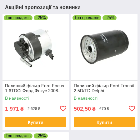
Акційні пропозиції та новинки
Топ продажів
–25%
Топ продажів
–25%
Паливний фільтр Ford Focus
Паливний фільтр Ford Transit
1.6TDCi Форд Фокус 2008-
2.5D/TD Delphi
В наявності
В наявності
1 971
502,50
₴
₴
2 628 ₴
670 ₴
Купити
Купити
Топ продажів
–25%