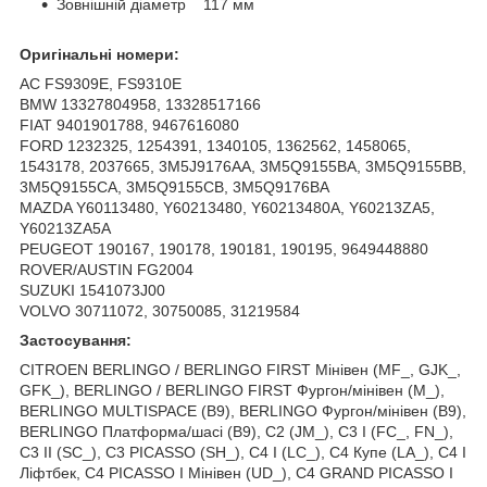
Зовнішній діаметр 117 мм
Оригінальні номери:
AC FS9309E, FS9310E
BMW 13327804958, 13328517166
FIAT 9401901788, 9467616080
FORD 1232325, 1254391, 1340105, 1362562, 1458065,
1543178, 2037665, 3M5J9176AA, 3M5Q9155BA, 3M5Q9155BB,
3M5Q9155CA, 3M5Q9155CB, 3M5Q9176BA
MAZDA Y60113480, Y60213480, Y60213480A, Y60213ZA5,
Y60213ZA5A
PEUGEOT 190167, 190178, 190181, 190195, 9649448880
ROVER/AUSTIN FG2004
SUZUKI 1541073J00
VOLVO 30711072, 30750085, 31219584
Застосування:
CITROEN BERLINGO / BERLINGO FIRST Мінівен (MF_, GJK_,
GFK_), BERLINGO / BERLINGO FIRST Фургон/мінівен (M_),
BERLINGO MULTISPACE (B9), BERLINGO Фургон/мінівен (B9),
BERLINGO Платформа/шасі (B9), C2 (JM_), C3 I (FC_, FN_),
C3 II (SC_), C3 PICASSO (SH_), C4 I (LC_), C4 Купе (LA_), C4 I
Ліфтбек, C4 PICASSO I Мінівен (UD_), C4 GRAND PICASSO I