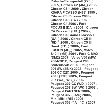
Pritsche/Fahrgestell (270_)
2007-, Citroen C2 (JM_) 2003-,
Citroen C3 II 2009-, Citroen
XSARA PICASSO (N68) 1999-,
Citroen C3 Picasso 2009-,
Citroen C4 II (B7) 2009-,
Citroen C4 2006-, Ford
FOCUS II (DA_) 2004-, Citroen
C4 Picasso I (UD_) 2007-,
Citroen C4 Grand Picasso I
(UA_) 2006-, Citroen C5 III
(RD_) 2008-, Citroen C5 III
Break (TD_) 2008-, Ford
FUSION (JU_) 2002-, Volvo
S40 II (MS) 2004-, Ford C-MAX
(DM2) 2007-, Volvo V50 (MW)
2004-2012, Peugeot 206
Stufenheck 2007-, Peugeot
206 SW (2E/K) 2002-, Peugeot
206 CC (2D) 2000-, Peugeot
206+ (T3E) 2009-, Peugeot
207 (WA_ WC_) 2006-,
Peugeot 207 CC (WD_) 2007-,
Peugeot 207 SW (WK_) 2007-,
Peugeot PARTNER 2008-,
Peugeot 307 (3A/C) 2000-,
Mini MINI (R56) 2006-,
Peugeot 308 (4A_ 4C_) 2007-,