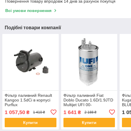
Повернення товару впродовж 14 днів за рахунок покупця
Всі умови повернення
Подібні товари компанії
Фільтр паливний Renault
Фільтр паливний Fiat
Філь
Kangoo 1.5dCi в корпусі
Doblo Ducato 1.6D/1.9JTD
Kuga
Purflux
Multijet UFI 00-
BLU
1 057,50
1 641
1 0
₴
₴
1 410 ₴
2 188 ₴
Купити
Купити