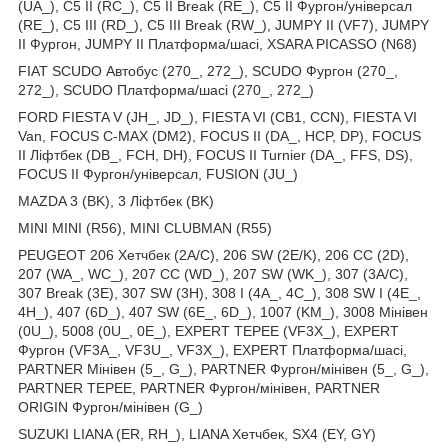
(UA_), C5 II (RC_), C5 II Break (RE_), C5 II Фургон/універсал
(RE_), C5 III (RD_), C5 III Break (RW_), JUMPY II (VF7), JUMPY
II Фургон, JUMPY II Платформа/шасі, XSARA PICASSO (N68)
FIAT SCUDO Автобус (270_, 272_), SCUDO Фургон (270_,
272_), SCUDO Платформа/шасі (270_, 272_)
FORD FIESTA V (JH_, JD_), FIESTA VI (CB1, CCN), FIESTA VI
Van, FOCUS C-MAX (DM2), FOCUS II (DA_, HCP, DP), FOCUS
II Ліфтбек (DB_, FCH, DH), FOCUS II Turnier (DA_, FFS, DS),
FOCUS II Фургон/універсал, FUSION (JU_)
MAZDA 3 (BK), 3 Ліфтбек (BK)
MINI MINI (R56), MINI CLUBMAN (R55)
PEUGEOT 206 Хетчбек (2A/C), 206 SW (2E/K), 206 CC (2D),
207 (WA_, WC_), 207 CC (WD_), 207 SW (WK_), 307 (3A/C),
307 Break (3E), 307 SW (3H), 308 I (4A_, 4C_), 308 SW I (4E_,
4H_), 407 (6D_), 407 SW (6E_, 6D_), 1007 (KM_), 3008 Мінівен
(0U_), 5008 (0U_, 0E_), EXPERT TEPEE (VF3X_), EXPERT
Фургон (VF3A_, VF3U_, VF3X_), EXPERT Платформа/шасі,
PARTNER Мінівен (5_, G_), PARTNER Фургон/мінівен (5_, G_),
PARTNER TEPEE, PARTNER Фургон/мінівен, PARTNER
ORIGIN Фургон/мінівен (G_)
SUZUKI LIANA (ER, RH_), LIANA Хетчбек, SX4 (EY, GY)