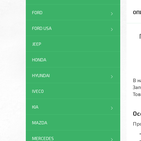
FORD
FORD USA
JEEP
HONDA
HYUNDAI
В н
Зап
IVECO
Тов
KIA
Ос
MAZDA
Про
MERCEDES