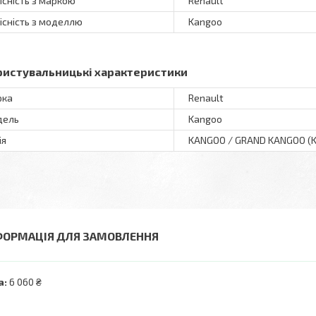
існість з маркою
Renault
існість з моделлю
Kangoo
ристувальницькі характеристики
рка
Renault
дель
Kangoo
ія
KANGOO / GRAND KANGOO (K
ФОРМАЦІЯ ДЛЯ ЗАМОВЛЕННЯ
а:
6 060 ₴