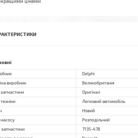
йкращими цінами
РАКТЕРИСТИКИ
новні
обник
Delphi
їна виробник
Великобританія
 запчастини
Оригінал
 техніки
Легковий автомобіль
н
Новий
 насосу
Розподільчий
 запчастини
7135-478