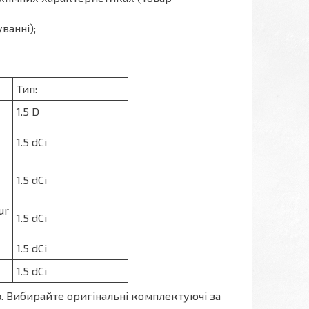
ванні);
Тип:
1.5 D
1.5 dCi
1.5 dCi
ur
1.5 dCi
1.5 dCi
1.5 dCi
з. Вибирайте оригінальні комплектуючі за