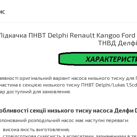
Підкачка ПНВТ Delphi Renault Kangoo Ford
ТНВД Делф
аявності оригінальний варіант насоса низького тиску для 
частина є секцією низького тиску ПНВТ Delphi/Lukas 1,5c
ар доступний для замовлення.
обливості секції низького тиску насоса Делфи D
понований розподільчий насос має наступні переваги:
висока якість виготовлення;
стовідсоткова сумісність з агрегатами, зазначеними в т