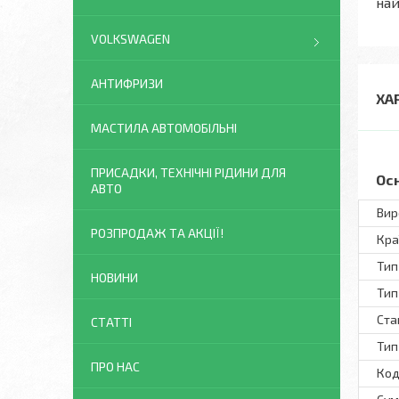
на
VOLKSWAGEN
АНТИФРИЗИ
ХА
МАСТИЛА АВТОМОБІЛЬНІ
ПРИСАДКИ, ТЕХНІЧНІ РІДИНИ ДЛЯ
Ос
АВТО
Вир
РОЗПРОДАЖ ТА АКЦІЇ!
Кра
Тип
НОВИНИ
Тип
Ста
СТАТТІ
Тип
ПРО НАС
Код