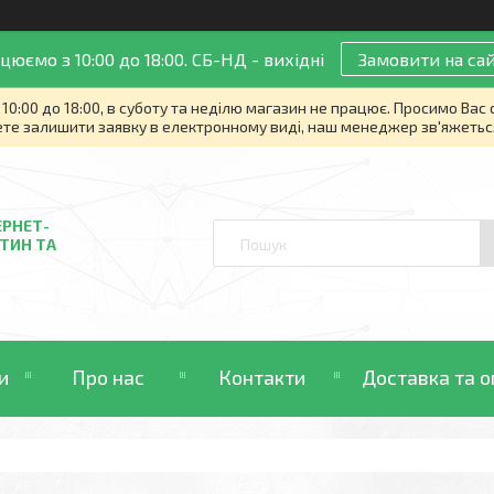
цюємо з 10:00 до 18:00. СБ-НД - вихідні
Замовити на сай
10:00 до 18:00, в суботу та неділю магазин не працює. Просимо Вас
те залишити заявку в електронному виді, наш менеджер зв'яжетьс
ЕРНЕТ-
ТИН ТА
и
Про нас
Контакти
Доставка та о