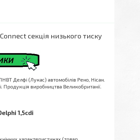
 Connect секція низького тиску
і
ПНВТ Делфі (Лукас) автомобілів Рено, Нісан.
di. Продукція виробництва Великобританії.
elphi 1,5cdi
ехнічних характеристиках (товар