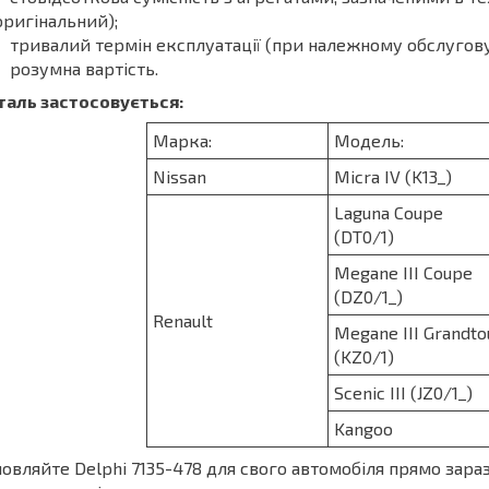
оригінальний);
тривалий термін експлуатації (при належному обслугову
розумна вартість.
таль застосовується:
Марка:
Модель:
Nissan
Micra IV (K13_)
Laguna Coupe
(DT0/1)
Megane III Coupe
(DZ0/1_)
Renault
Megane III Grandto
(KZ0/1)
Scenic III (JZ0/1_)
Kangoo
овляйте Delphi 7135-478 для свого автомобіля прямо зара