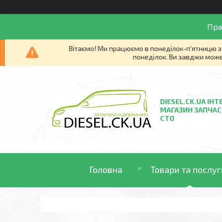
Пра
Вітаємо! Ми працюємо в понеділок-п'ятницю з 
понеділок. Ви завджи може
DIESEL.CK.UA ІНТ
МАГАЗИН ЗАПЧАС
СТО
Головна
Товари та послуг