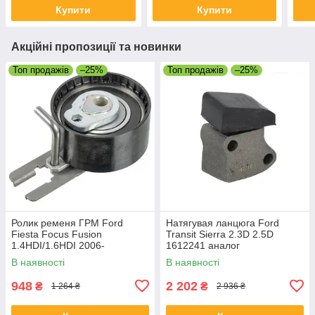
Купити
Купити
Акційні пропозиції та новинки
Топ продажів
–25%
Топ продажів
–25%
Ролик ременя ГРМ Ford
Натягувая ланцюга Ford
Fiesta Focus Fusion
Transit Sierra 2.3D 2.5D
1.4HDI/1.6HDI 2006-
1612241 аналог
В наявності
В наявності
948
2 202
₴
₴
1 264 ₴
2 936 ₴