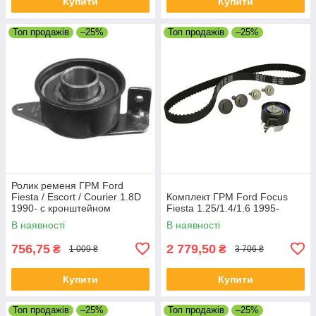
Купити
Купити
Топ продажів
–25%
Топ продажів
–25%
Ролик ременя ГРМ Ford
Fiesta / Escort / Courier 1.8D
Комплект ГРМ Ford Focus
1990- с кронштейном
Fiesta 1.25/1.4/1.6 1995-
В наявності
В наявності
756,75
2 779,50
₴
₴
1 009 ₴
3 706 ₴
Купити
Купити
Топ продажів
–25%
Топ продажів
–25%