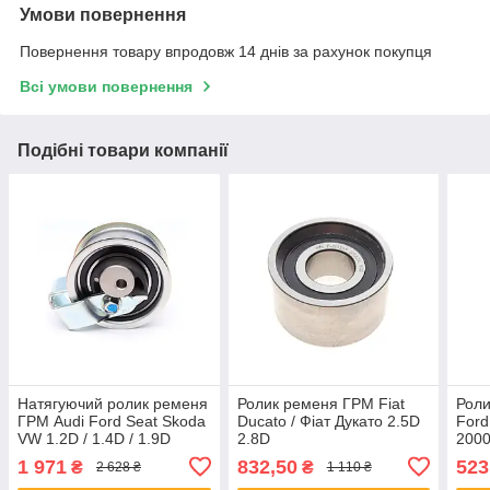
Умови повернення
Повернення товару впродовж 14 днів за рахунок покупця
Всі умови повернення
Подібні товари компанії
Натягуючий ролик ременя
Ролик ременя ГРМ Fiat
Роли
ГРМ Audi Ford Seat Skoda
Ducato / Фіат Дукато 2.5D
Ford
VW 1.2D / 1.4D / 1.9D
2.8D
2000
03.95-09.10
1 971
832,50
523
₴
₴
2 628 ₴
1 110 ₴