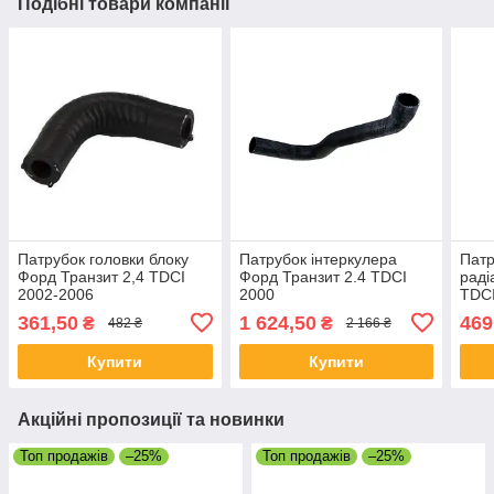
Подібні товари компанії
Патрубок головки блоку
Патрубок інтеркулера
Патр
Форд Транзит 2,4 TDCI
Форд Транзит 2.4 TDCI
раді
2002-2006
2000
TDCI
361,50
1 624,50
469
₴
₴
482 ₴
2 166 ₴
Купити
Купити
Акційні пропозиції та новинки
Топ продажів
–25%
Топ продажів
–25%