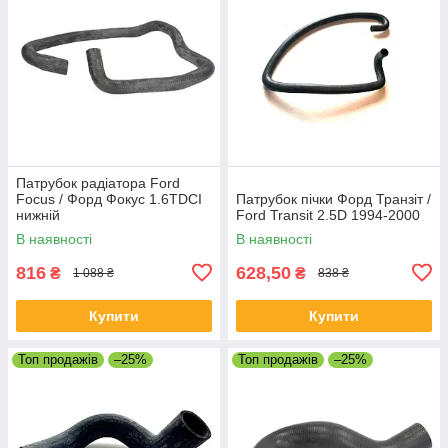
Патрубок радіатора Ford
Focus / Форд Фокус 1.6TDCI
Патрубок пічки Форд Транзіт /
нижній
Ford Transit 2.5D 1994-2000
В наявності
В наявності
816
628,50
₴
₴
1 088 ₴
838 ₴
Купити
Купити
Топ продажів
–25%
Топ продажів
–25%