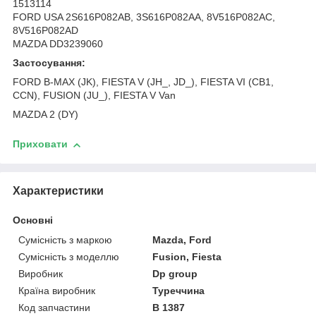
1513114
FORD USA 2S616P082AB, 3S616P082AA, 8V516P082AC,
8V516P082AD
MAZDA DD3239060
Застосування:
FORD B-MAX (JK), FIESTA V (JH_, JD_), FIESTA VI (CB1,
CCN), FUSION (JU_), FIESTA V Van
MAZDA 2 (DY)
Приховати
Характеристики
Основні
Сумісність з маркою
Mazda, Ford
Сумісність з моделлю
Fusion, Fiesta
Виробник
Dp group
Країна виробник
Туреччина
Код запчастини
B 1387