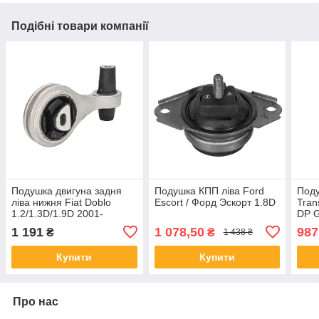
Подібні товари компанії
Подушка двигуна задня
Подушка КПП ліва Ford
Поду
ліва нижня Fiat Doblo
Escort / Форд Эскорт 1.8D
Tran
1.2/1.3D/1.9D 2001-
DP 
1 191
1 078,50
987
₴
₴
1 438 ₴
Купити
Купити
Про нас