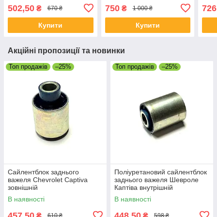
502,50
750
726
₴
₴
670 ₴
1 000 ₴
Купити
Купити
Акційні пропозиції та новинки
Топ продажів
–25%
Топ продажів
–25%
Сайлентблок заднього
Поліуретановий сайлентблок
важеля Chevrolet Captiva
заднього важеля Шевроле
зовнішній
Каптіва внутрішній
В наявності
В наявності
457,50
448,50
₴
₴
610 ₴
598 ₴