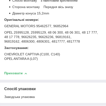
Спосіб монтажу з гвинтовим кріпленням
Сторона монтажу Передня вісь знизу
Діаметр конуса 15,2mm
Оригінальні номери:
GENERAL MOTORS 95462577, 96852964
OPEL 25995128, 25995129, 48 06 300, 48 06 301, 48 17 777,
48 17 778, 96626235, 96626236, 96819161,
96819162, 4806300, 4806301, 4817777, 4817778
Застосування:
CHEVROLET CAPTIVA (C100, C140)
OPEL ANTARA A (L07)
Приховати
Спосіб упаковки
Заводська упаковка