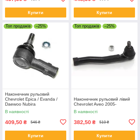
Купити
Купити
Топ продажів
–25%
Топ продажів
–25%
Наконечник рульовий
Chevrolet Epica / Evanda /
Наконечник рульовий лівий
Daewoo Nubira
Chevrolet Aveo 2005-
В наявності
В наявності
409,50
382,50
₴
₴
546 ₴
510 ₴
Купити
Купити