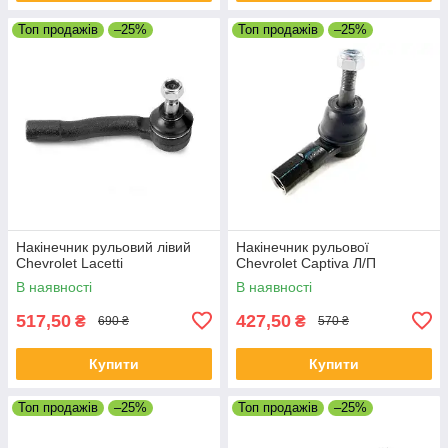
Топ продажів
–25%
Топ продажів
–25%
Накінечник рульовий лівий
Накінечник рульової
Chevrolet Lacetti
Chevrolet Captiva Л/П
В наявності
В наявності
517,50
427,50
₴
₴
690 ₴
570 ₴
Купити
Купити
Топ продажів
–25%
Топ продажів
–25%