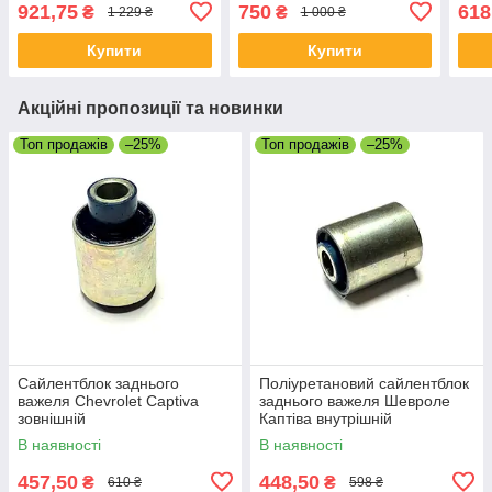
921,75
750
618
₴
₴
1 229 ₴
1 000 ₴
Купити
Купити
Акційні пропозиції та новинки
Топ продажів
–25%
Топ продажів
–25%
Сайлентблок заднього
Поліуретановий сайлентблок
важеля Chevrolet Captiva
заднього важеля Шевроле
зовнішній
Каптіва внутрішній
В наявності
В наявності
457,50
448,50
₴
₴
610 ₴
598 ₴