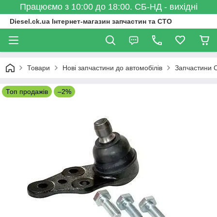
Працюємо з 10:00 до 18:00. СБ-НД - вихідні
Diesel.ck.ua Інтернет-магазин запчастин та СТО
Товари
Нові запчастини до автомобілів
Запчастини C
Топ продажів
–2%