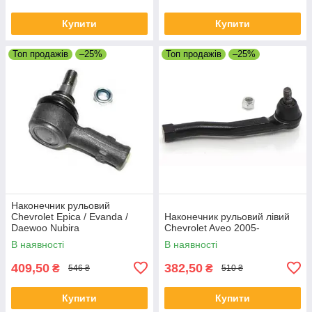
Купити
Купити
Топ продажів
–25%
Топ продажів
–25%
Наконечник рульовий
Chevrolet Epica / Evanda /
Наконечник рульовий лівий
Daewoo Nubira
Chevrolet Aveo 2005-
В наявності
В наявності
409,50
382,50
₴
₴
546 ₴
510 ₴
Купити
Купити