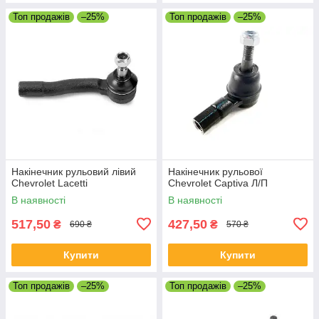
Топ продажів
–25%
Топ продажів
–25%
Накінечник рульовий лівий
Накінечник рульової
Chevrolet Lacetti
Chevrolet Captiva Л/П
В наявності
В наявності
517,50
427,50
₴
₴
690 ₴
570 ₴
Купити
Купити
Топ продажів
–25%
Топ продажів
–25%