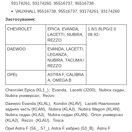
93174261, 93174260, 95516737, 95516738
VAUXHALL 95516738, 95516737, 93174261, 93174260
Застосування:
CHEVROLET
EPICA, EVANDA,
1.8/1.8LPG/2.0
LACETTI, NUBIRA,
08.92-
REZZO
DAEWOO
EVANDA, LACETTI,
LEGANZA,
NUBIRA, TACUMA /
REZZO
OPEL
ASTRA F, CALIBRA
A, OMEGA B
Chevrolet Epica (KL1_), Evanda, Lacetti (J200), Nubira седан,
Nubira универсал, Rezzo
Daewoo Evanda (KLAL), Kondor (KLAV), Lacetti Наклонная
задняя часть (KLAN), Nubira (KLAJ), Nubira Wagon (KLAN),
Nubira седан (KLAJ), Nubira седан (KLAN), Orion универсал
(KLAJ), Rezzo (KLAU), Tosca
Opel Astra F (56_, 57_), Astra F кабрио (53_B), Astra F