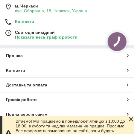
м. Черкаси
вул. Оборонна, 18, Черкаси, Україна
Контакти
Сьогодні вихідний
Показати весь графік роботи
КНОПКА
ЗВ'ЯЗКУ
Про нас
Контакти
Доставка та оплата
Графік роботи
Повна версія сайту
Вітаємо! Ми працюємо в понеділок-п'ятницю з 10:00 до
18:00, в суботу та неділю магазин не працює. Просимо
Сайт створено на маркетплейсі
Prom.ua
Вас оформляти замовлення на сайті, вони будуть