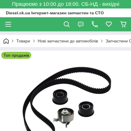
Працюємо з 10:00 до 18:00. СБ-НД - вихідні
Diesel.ck.ua Інтернет-магазин запчастин та СТО
Товари
Нові запчастини до автомобілів
Запчастини C
Топ продажів