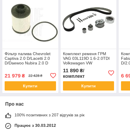
Фільтр палива Chevrolet
Комплект ременя ГРМ
Ком
Captiva 2.0 D/Lacetti 2.0
VAG 03L119D 1.6-2.0TDI
Fabi
D/Daewoo Nubira 2.0 D
Volkswagen VW
D/2.
Фольксваген T5 2003-
11 890
₴/
2016
21 979
6 6
₴
комплект
22 428 ₴
Купити
Купити
Про нас
100% позитивних з 207 відгуків за рік
Працює з 30.03.2012