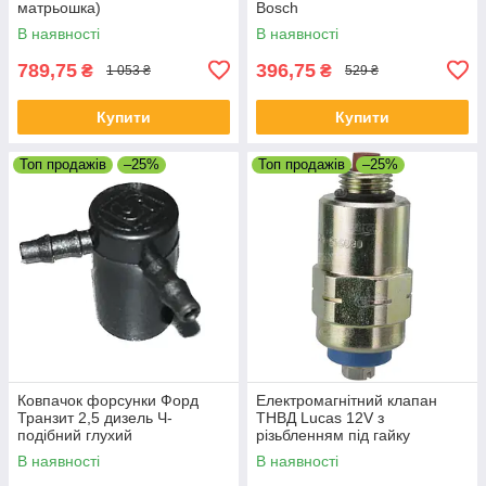
матрьошка)
Bosch
В наявності
В наявності
789,75
396,75
₴
₴
1 053 ₴
529 ₴
Купити
Купити
Топ продажів
–25%
Топ продажів
–25%
Ковпачок форсунки Форд
Електромагнітний клапан
Транзит 2,5 дизель Ч-
ТНВД Lucas 12V з
подібний глухий
різьбленням під гайку
В наявності
В наявності