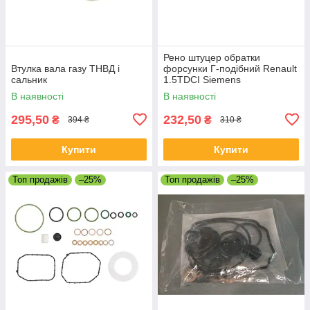
Рено штуцер обратки
Втулка вала газу ТНВД і
форсунки Г-подібний Renault
сальник
1.5TDCI Siemens
В наявності
В наявності
295,50
232,50
₴
₴
394 ₴
310 ₴
Купити
Купити
Топ продажів
–25%
Топ продажів
–25%