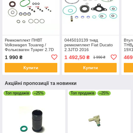
Ремкомплект ПНВТ
0445010139 тнвд
Втул
Volkswagen Touareg /
ремкомплект Fiat Ducato
ТНВ
Фольксваген Туарег 2.7D
2.3JTD 2016
19X
3.0D C/RAIL CP1H
1 990
1 492,50
469
₴
₴
1 990 ₴
Купити
Купити
Акційні пропозиції та новинки
Топ продажів
–25%
Топ продажів
–25%