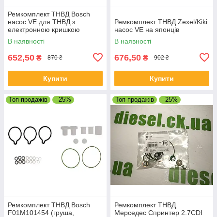
Ремкомплект ТНВД Bosch
насос VE для ТНВД з
Ремкомплект ТНВД Zexel/Kiki
електронною кришкою
насос VE на японців
В наявності
В наявності
652,50
676,50
₴
₴
870 ₴
902 ₴
Купити
Купити
Топ продажів
–25%
Топ продажів
–25%
Ремкомплект ТНВД Bosch
Ремкомплект ТНВД
F01M101454 (груша,
Мерседес Спринтер 2.7CDI