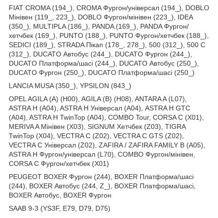
FIAT CROMA (194_), CROMA Фургон/універсал (194_), DOBLO
Мінівен (119_, 223_), DOBLO Фургон/мінівен (223_), IDEA
(350_), MULTIPLA (186_), PANDA (169_), PANDA Фургон/
хетчбек (169_), PUNTO (188_), PUNTO Фургон/хетчбек (188_),
SEDICI (189_), STRADA Пікап (178_, 278_), 500 (312_), 500 C
(312_), DUCATO Автобус (244_), DUCATO Фургон (244_),
DUCATO Платформа/шасі (244_), DUCATO Автобус (250_),
DUCATO Фургон (250_), DUCATO Платформа/шасі (250_)
LANCIA MUSA (350_), YPSILON (843_)
OPEL AGILA (A) (H00), AGILA (B) (H08), ANTARA A (L07),
ASTRA H (A04), ASTRA H Універсал (A04), ASTRA H GTC
(A04), ASTRA H TwinTop (A04), COMBO Tour, CORSA C (X01),
MERIVA A Мінівен (X03), SIGNUM Хетчбек (Z03), TIGRA
TwinTop (X04), VECTRA C (Z02), VECTRA C GTS (Z02),
VECTRA C Універсал (Z02), ZAFIRA / ZAFIRA FAMILY B (A05),
ASTRA H Фургон/універсал (L70), COMBO Фургон/мінівен,
CORSA C Фургон/хетчбек (X01)
PEUGEOT BOXER Фургон (244), BOXER Платформа/шасі
(244), BOXER Автобус (244, Z_), BOXER Платформа/шасі,
BOXER Автобус, BOXER Фургон
SAAB 9-3 (YS3F, E79, D79, D75)