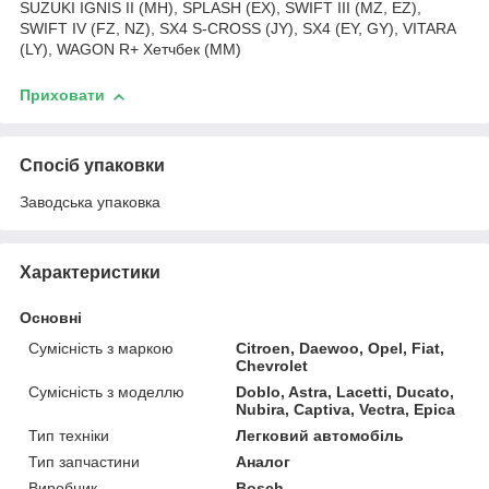
SUZUKI IGNIS II (MH), SPLASH (EX), SWIFT III (MZ, EZ),
SWIFT IV (FZ, NZ), SX4 S-CROSS (JY), SX4 (EY, GY), VITARA
(LY), WAGON R+ Хетчбек (MM)
Приховати
Спосіб упаковки
Заводська упаковка
Характеристики
Основні
Сумісність з маркою
Citroen, Daewoo, Opel, Fiat,
Chevrolet
Сумісність з моделлю
Doblo, Astra, Lacetti, Ducato,
Nubira, Captiva, Vectra, Epica
Тип техніки
Легковий автомобіль
Тип запчастини
Аналог
Виробник
Bosch