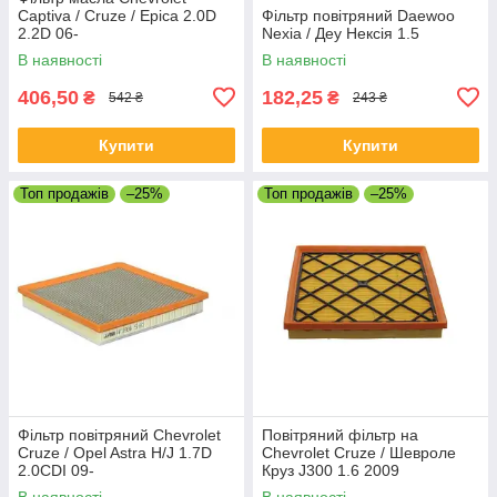
Captiva / Cruze / Epica 2.0D
Фільтр повітряний Daewoo
2.2D 06-
Nexia / Деу Нексія 1.5
В наявності
В наявності
406,50
182,25
₴
₴
542 ₴
243 ₴
Купити
Купити
Топ продажів
–25%
Топ продажів
–25%
Фільтр повітряний Chevrolet
Повітряний фільтр на
Cruze / Opel Astra H/J 1.7D
Chevrolet Cruze / Шевроле
2.0CDI 09-
Круз J300 1.6 2009
В наявності
В наявності