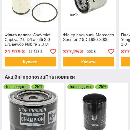
Фільтр палива Chevrolet
Фільтр паливний Mercedes
Пали
Captiva 2.0 D/Lacetti 2.0
Sprinter 2.9D 1990-2000
Yong
D/Daewoo Nubira 2.0 D
2.0T
21 979
377,25
877
₴
₴
22 428 ₴
503 ₴
Купити
Купити
Акційні пропозиції та новинки
Топ продажів
–25%
Топ продажів
–25%