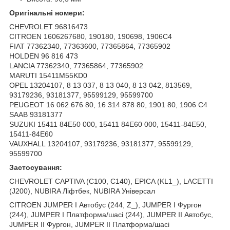
Оригінальні номери:
CHEVROLET 96816473
CITROEN 1606267680, 190180, 190698, 1906C4
FIAT 77362340, 77363600, 77365864, 77365902
HOLDEN 96 816 473
LANCIA 77362340, 77365864, 77365902
MARUTI 15411M55KD0
OPEL 13204107, 8 13 037, 8 13 040, 8 13 042, 813569,
93179236, 93181377, 95599129, 95599700
PEUGEOT 16 062 676 80, 16 314 878 80, 1901 80, 1906 C4
SAAB 93181377
SUZUKI 15411 84E50 000, 15411 84E60 000, 15411-84E50,
15411-84E60
VAUXHALL 13204107, 93179236, 93181377, 95599129,
95599700
Застосування:
CHEVROLET CAPTIVA (C100, C140), EPICA (KL1_), LACETTI
(J200), NUBIRA Ліфтбек, NUBIRA Універсал
CITROEN JUMPER I Автобус (244, Z_), JUMPER I Фургон
(244), JUMPER I Платформа/шасі (244), JUMPER II Автобус,
JUMPER II Фургон, JUMPER II Платформа/шасі