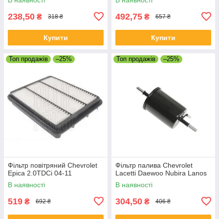
238,50
492,75
₴
₴
318 ₴
657 ₴
Купити
Купити
Топ продажів
–25%
Топ продажів
–25%
Фільтр повітряний Chevrolet
Фільтр палива Chevrolet
Epica 2.0TDCi 04-11
Lacetti Daewoo Nubira Lanos
В наявності
В наявності
519
304,50
₴
₴
692 ₴
406 ₴