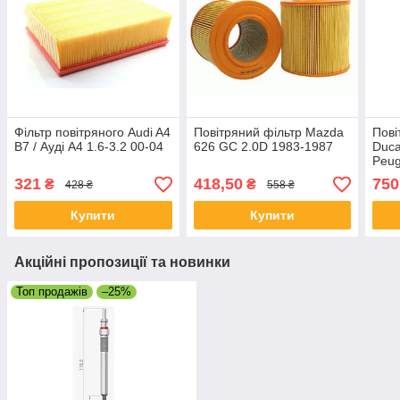
Фільтр повітряного Audi A4
Повітряний фільтр Mazda
Пові
B7 / Ауді А4 1.6-3.2 00-04
626 GC 2.0D 1983-1987
Duca
Peug
3.0H
321
418,50
750
₴
₴
428 ₴
558 ₴
Купити
Купити
Акційні пропозиції та новинки
Топ продажів
–25%