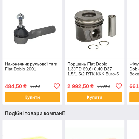
Наконечник рульової тяги
Поршень Fiat Doblo
Філь
Fiat Doblo 2001
1.3JTD 69,6+0,40 D37
Dobl
1.5/1.5/2 RTK KKK Euro-5
Boxe
2.0J
1997
484,50
2 992,50
661
₴
₴
570 ₴
3 990 ₴
Купити
Купити
Подібні товари компанії