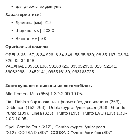
для дизельних двигунів
Характеристики:
Довжина [мм]: 212
Ширина [мм]: 203,0
Висота [мм]: 58
Оригінальні номери:
OPEL 8 35 167, 8 34 926, 8 34 849, 58 35 930, 08 35 167, 08 34
926, 08 34 849
VAUXHALL 95516130, 93188725, 039032998, 013452141,
39032998, 13452141, 095516130, 093188725
Застосування в дизельних автомобілях:
Alfa Romeo Mito (955) 1.3D-2.0D 10.05-
Fiat Doblo з бортовою платформою/ходова частина (263),
Doblo вен (152, 263), Doblo фургон/універсал (263), Grande
Punto (199), Linea (323), Punto (199), Punto EVO (199) 1.3D-
2.0D 10.05-
Opel Combo Tour (X12), Combo фургон/універсал
(X12), CORSA D (S07), CORSA D Фургон/хетчбек (S07),