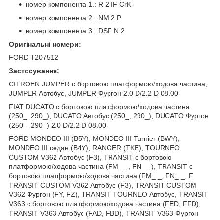
номер компонента 1.: R 2 IF CrK
номер компонента 2.: NM 2 P
номер компонента 3.: DSF N 2
Оригінальні номери:
FORD T207512
Застосування:
CITROEN JUMPER c бортовою платформою/ходова частина,
JUMPER Автобус, JUMPER Фургон 2.0 D/2.2 D 08.00-
FIAT DUCATO c бортовою платформою/ходова частина
(250_, 290_), DUCATO Автобус (250_, 290_), DUCATO Фургон
(250_, 290_) 2.0 D/2.2 D 08.00-
FORD MONDEO III (B5Y), MONDEO III Turnier (BWY),
MONDEO III седан (B4Y), RANGER (TKE), TOURNEO
CUSTOM V362 Автобус (F3), TRANSIT c бортовою
платформою/ходова частина (FM_ _, FN_ _), TRANSIT c
бортовою платформою/ходова частина (FM_ _, FN_ _, F,
TRANSIT CUSTOM V362 Автобус (F3), TRANSIT CUSTOM
V362 Фургон (FY, FZ), TRANSIT TOURNEO Автобус, TRANSIT
V363 c бортовою платформою/ходова частина (FED, FFD),
TRANSIT V363 Автобус (FAD, FBD), TRANSIT V363 Фургон