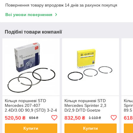
Повернення товару впродовж 14 днів за рахунок покупця
Всі умови повернення
Подібні товари компанії
Кільця поршневі STD
Кільця поршневі STD
Кіль
Mercedes 207-407
Mercedes Sprinter 2,3
Spri
2.4D/3.0D 90,9 (STD) 3-2-4
D/2,9 D/TD Goetze
89.5
520,50
832,50
618
₴
₴
694 ₴
1 110 ₴
Купити
Купити