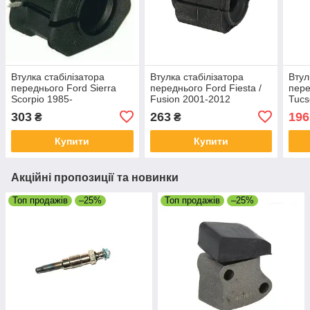
Втулка стабілізатора
Втулка стабілізатора
Втул
переднього Ford Sierra
переднього Ford Fiesta /
пере
Scorpio 1985-
Fusion 2001-2012
Tucs
303
263
196
₴
₴
Купити
Купити
Акційні пропозиції та новинки
Топ продажів
–25%
Топ продажів
–25%