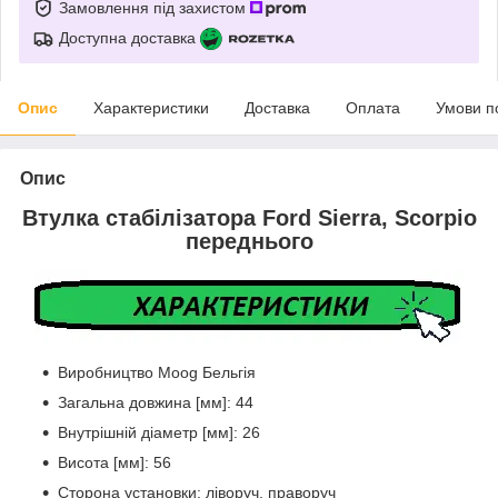
Замовлення під захистом
Доступна доставка
Опис
Характеристики
Доставка
Оплата
Умови п
Опис
Втулка стабілізатора Ford Sierra, Scorpio
переднього
Виробництво Moog Бельгія
Загальна довжина [мм]: 44
Внутрішній діаметр [мм]: 26
Висота [мм]: 56
Сторона установки: ліворуч, праворуч