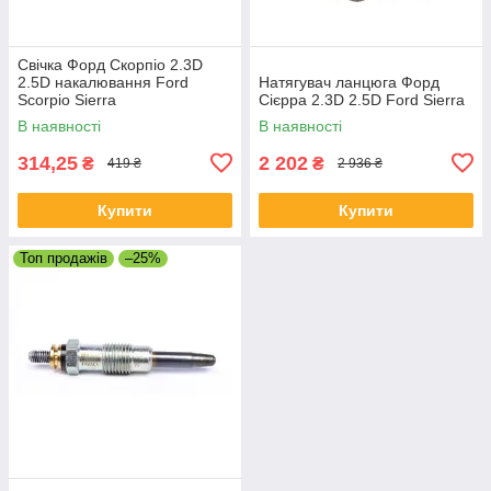
Свічка Форд Скорпіо 2.3D
2.5D накалювання Ford
Натягувач ланцюга Форд
Scorpio Sierra
Сієрра 2.3D 2.5D Ford Sierra
В наявності
В наявності
314,25
2 202
₴
₴
419 ₴
2 936 ₴
Купити
Купити
Топ продажів
–25%