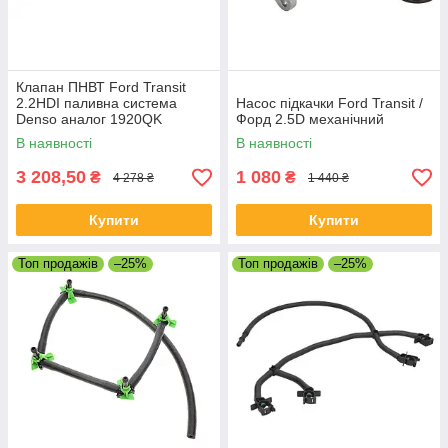
Клапан ПНВТ Ford Transit
2.2HDI паливна система
Насос підкачки Ford Transit /
Denso аналог 1920QK
Форд 2.5D механічний
В наявності
В наявності
3 208,50
1 080
₴
₴
4 278 ₴
1 440 ₴
Купити
Купити
Топ продажів
–25%
Топ продажів
–25%