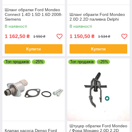
Шланг обратки Ford Mondeo
Connect 1.4D 1.5D 1.6D 2008-
Шланг обракти Ford Mondeo
Siemens
2.0D 2.2D паливна Delphi
В наявності
В наявності
1 162,50
1 150,50
₴
₴
1 550 ₴
1 534 ₴
Купити
Купити
Топ продажів
–25%
Топ продажів
–25%
Штуцер обратки Ford Mondeo
Клапан насоса Denso Ford
/ Форд Мондео 2.0D 2.2D