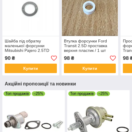
Шайба під обратку
Втулка форсунки Ford
Прос
маленької форсунки
Transit 2.5D проставка
форс
Mitsubishi Pajero 2.5TD
верхня пластик / 1 шт
Tran
4D56
шт
90
98
98
₴
₴
Купити
Купити
Акційні пропозиції та новинки
Топ продажів
–25%
Топ продажів
–25%