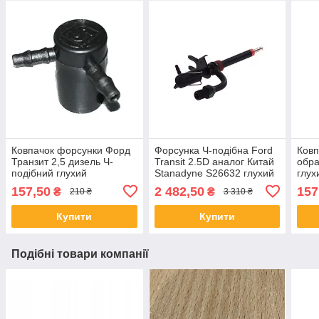
Ковпачок форсунки Форд
Форсунка Ч-подібна Ford
Ковп
Транзит 2,5 дизель Ч-
Transit 2.5D аналог Китай
обра
подібний глухий
Stanadyne S26632 глухий
глух
ковпачок
157,50
2 482,50
157
₴
₴
210 ₴
3 310 ₴
Купити
Купити
Подібні товари компанії