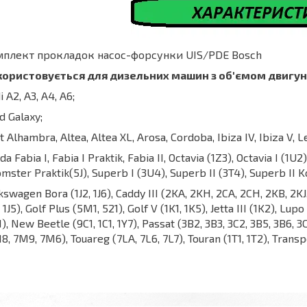
мплект прокладок насос-форсунки UIS/PDE Bosch
ористовується для дизельних машин з об'ємом двигуна 1
i A2, A3, A4, A6;
d Galaxy;
t Alhambra, Altea, Altea XL, Arosa, Cordoba, Ibiza IV, Ibiza V, Leo
da Fabia I, Fabia I Praktik, Fabia II, Octavia (1Z3), Octavia I (1U2
mster Praktik(5J), Superb I (3U4), Superb II (3T4), Superb II 
kswagen Bora (1J2, 1J6), Caddy III (2KA, 2KH, 2CA, 2CH, 2KB, 2KJ, 
1, 1J5), Golf Plus (5M1, 521), Golf V (1K1, 1K5), Jetta III (1K2), L
), New Beetle (9C1, 1C1, 1Y7), Passat (3B2, 3B3, 3C2, 3B5, 3B6, 
8, 7M9, 7M6), Touareg (7LA, 7L6, 7L7), Touran (1T1, 1T2), Trans