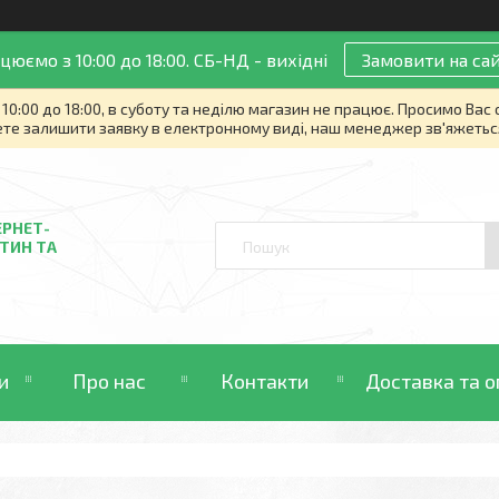
цюємо з 10:00 до 18:00. СБ-НД - вихідні
Замовити на сай
10:00 до 18:00, в суботу та неділю магазин не працює. Просимо Вас
те залишити заявку в електронному виді, наш менеджер зв'яжетьс
ЕРНЕТ-
ТИН ТА
и
Про нас
Контакти
Доставка та о