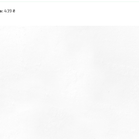
а:
439 ₴