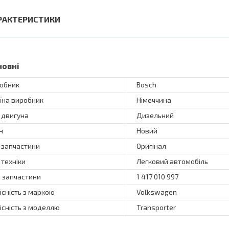
РАКТЕРИСТИКИ
новні
обник
Bosch
їна виробник
Німеччина
 двигуна
Дизельний
н
Новий
 запчастини
Оригінал
 техніки
Легковий автомобіль
 запчастини
1 417 010 997
існість з маркою
Volkswagen
існість з моделлю
Transporter