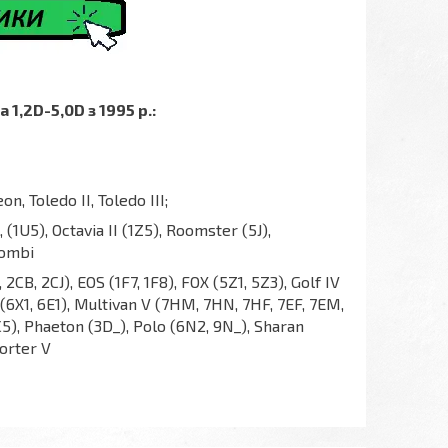
,2D-5,0D з 1995 р.:
n, Toledo II, Toledo III;
), (1U5), Octavia II (1Z5), Roomster (5J),
Kombi
2CB, 2CJ), EOS (1F7, 1F8), FOX (5Z1, 5Z3), Golf IV
upo (6X1, 6E1), Multivan V (7HM, 7HN, 7HF, 7EF, 7EM,
3C5), Phaeton (3D_), Polo (6N2, 9N_), Sharan
porter V