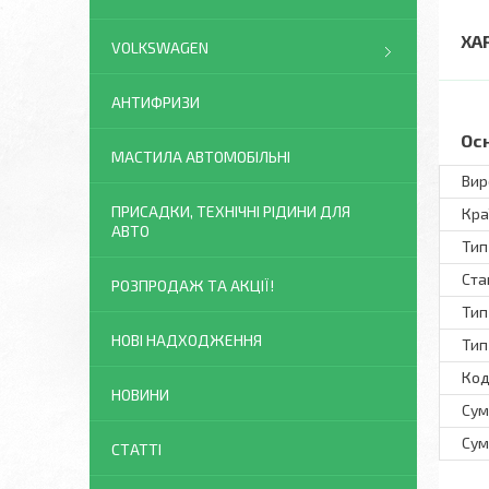
ХА
VOLKSWAGEN
АНТИФРИЗИ
Ос
МАСТИЛА АВТОМОБІЛЬНІ
Вир
ПРИСАДКИ, ТЕХНІЧНІ РІДИНИ ДЛЯ
Кра
АВТО
Тип
Ста
РОЗПРОДАЖ ТА АКЦІЇ!
Тип
НОВІ НАДХОДЖЕННЯ
Тип
Код
НОВИНИ
Сум
Сум
СТАТТІ