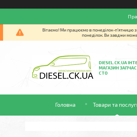
Пра
Вітаємо! Ми працюємо в понеділок-п'ятницю з 
понеділок. Ви завджи може
DIESEL.CK.UA ІНТ
МАГАЗИН ЗАПЧАС
СТО
Головна
Товари та послуг