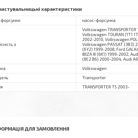
ристувальницькі характеристики
 форсунки
насос-форсунка
Volkswagen TRANSPORTER T5 
Volkswagen TOURAN (1T1 1T
2002-2010, Volkswagen POLO
існість з
Volkswagen PASSAT (3B3) 20
(6Y2) 1999-2008, Ford GALA
IBIZA III (6K1) 1999-2002, A
(8E2 B6) 2000-2004, Audi A
рка
Volkswagen
дель
Transporter
ія
TRANSPORTER T5 2003-
ФОРМАЦІЯ ДЛЯ ЗАМОВЛЕННЯ