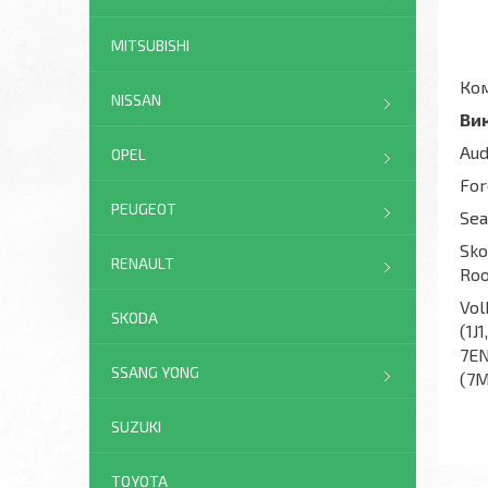
MITSUBISHI
Ко
NISSAN
Вик
Aud
OPEL
For
PEUGEOT
Sea
Sko
RENAULT
Roo
Vol
SKODA
(1J
7EN
SSANG YONG
(7M
SUZUKI
TOYOTA