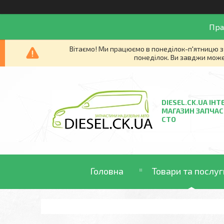
Пра
Вітаємо! Ми працюємо в понеділок-п'ятницю з 
понеділок. Ви завджи може
DIESEL.CK.UA ІНТ
МАГАЗИН ЗАПЧАС
СТО
Головна
Товари та послуг