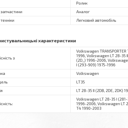
Ролик
 запчастини
Аналог
 техніки
Легковий автомобіль
ристувальницькі характеристики
Volkswagen TRANSPORTER T4
1996, Volkswagen LT 28-35 I
існість з
(2D_) 1996-2006, Volkswagen
I (293-909) 1975-1996
рка
Volkswagen
дель
LT35
ія
LT 28-35 II (2DB, 2DE, 2DK) 
Volkswagen LT 28-35 I (281-
існість:
1996-2006, Volkswagen LT 
T4 1990-2003