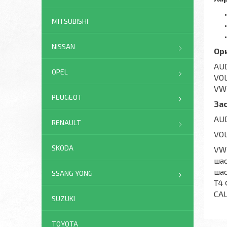
MITSUBISHI
NISSAN
Ор
AUD
OPEL
VOL
VW 
PEUGEOT
За
AUD
RENAULT
VOL
SKODA
VW 
шас
шас
SSANG YONG
T4 
CAL
SUZUKI
TOYOTA