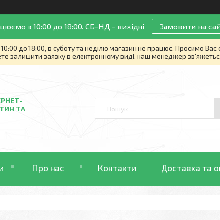
цюємо з 10:00 до 18:00. СБ-НД - вихідні
Замовити на сай
10:00 до 18:00, в суботу та неділю магазин не працює. Просимо Вас
те залишити заявку в електронному виді, наш менеджер зв'яжетьс
ЕРНЕТ-
ТИН ТА
и
Про нас
Контакти
Доставка та о