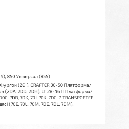
854), 850 Універсал (855)
50 Фургон (2E_), CRAFTER 30-50 Платформа/
ргон (2DA, 2DD, 2DH), LT 28-46 II Платформа/
0C, 7DB, 7DK, 70J, 70K, 7DC, 7, TRANSPORTER
і (70E, 70L, 70M, 7DE, 7DL, 7DM),