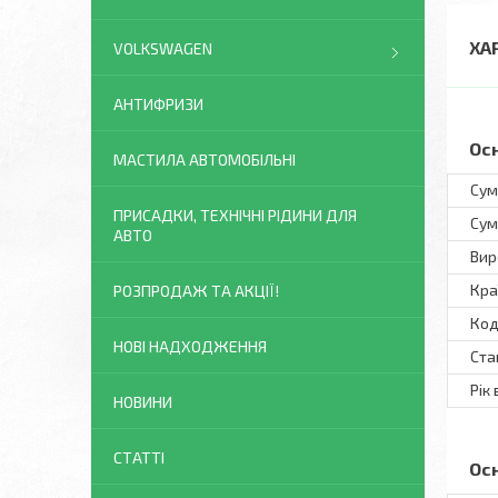
ХА
VOLKSWAGEN
АНТИФРИЗИ
Ос
МАСТИЛА АВТОМОБІЛЬНІ
Сум
ПРИСАДКИ, ТЕХНІЧНІ РІДИНИ ДЛЯ
Сум
АВТО
Вир
Кра
РОЗПРОДАЖ ТА АКЦІЇ!
Код
НОВІ НАДХОДЖЕННЯ
Ста
Рік
НОВИНИ
СТАТТІ
Ос