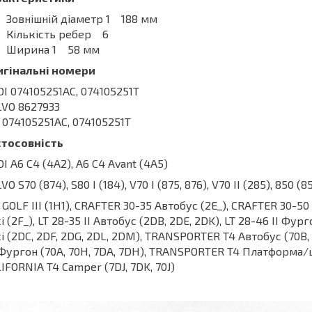
Зовнішній діаметр 1 188 мм
Кількість ребер 6
Ширина 1 58 мм
игінальні номери
I 074105251AC, 074105251T
VO 8627933
074105251AC, 074105251T
стосовність
I A6 C4 (4A2), A6 C4 Avant (4A5)
VO S70 (874), S80 I (184), V70 I (875, 876), V70 II (285), 850 (
GOLF III (1H1), CRAFTER 30-35 Автобус (2E_), CRAFTER 30-
і (2F_), LT 28-35 II Автобус (2DB, 2DE, 2DK), LT 28-46 II Фу
і (2DC, 2DF, 2DG, 2DL, 2DM), TRANSPORTER T4 Автобус (70B, 7
Фургон (70A, 70H, 7DA, 7DH), TRANSPORTER T4 Платформа/шас
IFORNIA T4 Camper (7DJ, 7DK, 70J)