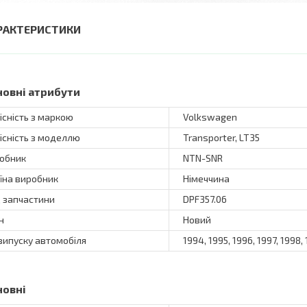
РАКТЕРИСТИКИ
новні атрибути
існість з маркою
Volkswagen
існість з моделлю
Transporter, LT35
обник
NTN-SNR
їна виробник
Німеччина
 запчастини
DPF357.06
н
Новий
 випуску автомобіля
1994, 1995, 1996, 1997, 1998,
новні