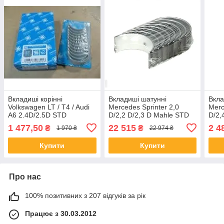
Вкладиші корінні
Вкладиші шатунні
Вкла
Volkswagen LT / T4 / Audi
Mercedes Sprinter 2,0
Merc
A6 2.4D/2.5D STD
D/2,2 D/2,3 D Mahle STD
D/2,
OM6
1 477,50
22 515
2 4
₴
₴
1 970 ₴
22 974 ₴
Купити
Купити
Про нас
100% позитивних з 207 відгуків за рік
Працює з 30.03.2012