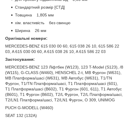
Стандартний розмір [СТД]
Товщина 1,805 мм
хім. властивість без свинцю
Ширина 26 мм
Оригінальні номери:
MERCEDES-BENZ 615 030 00 60, 615 038 26 10, 615 586 22
03, A 615 030 00 60, A 615 038 26 10, A 615 586 22 03
Застосування:
MERCEDES-BENZ 123 Ліфтбек (W123), 123 T-Model (S123), /8
(W115), G-CLASS (W460), HENSCHEL 2-t, MB Фургон (W631),
MB Платформа/шасі (W631), MB Автобус (W631), T1/TN
Фургон, T1/TN Платформа/шасі, T1 Платформа/шасі (601),
T1 Платформа/шасі (B602), T1 Фургон (601, 611), T1 Автобус
(B601), T1 Фургон (B602), T2/L Фургон, T2/L Платформа/шасі,
T2/LN1 Платформа/шасі, T2/LN1 Фургон, O 309, UNIMOG
PUCH G-MODELL (W460)
SEAT 132 (132A)