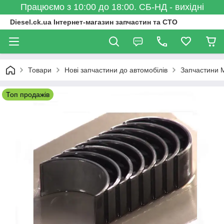
Працюємо з 10:00 до 18:00. СБ-НД - вихідні
Diesel.ck.ua Інтернет-магазин запчастин та СТО
Товари
Нові запчастини до автомобілів
Запчастини 
Топ продажів