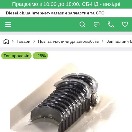
Працюємо з 10:00 до 18:00. СБ-НД - вихідні
Diesel.ck.ua Інтернет-магазин запчастин та СТО
Товари
Нові запчастини до автомобілів
Запчастини 
Топ продажів
–25%