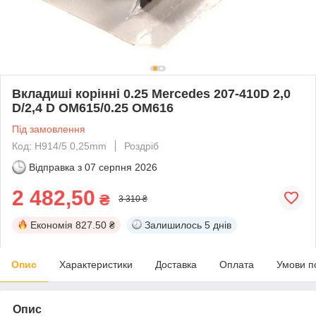
Вкладиші корінні 0.25 Mercedes 207-410D 2,0
D/2,4 D OM615/0.25 OM616
Під замовлення
Код: H914/5 0,25mm
Роздріб
Відправка з
07 серпня 2026
2 482,50
₴
3 310 ₴
Економія
827.50 ₴
Залишилось
5 днів
Опис
Характеристики
Доставка
Оплата
Умови п
Опис