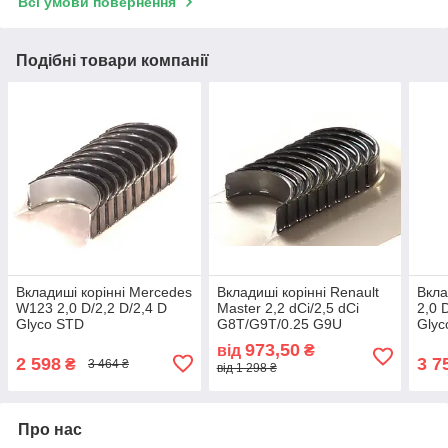
Всі умови повернення
Подібні товари компанії
Вкладиші корінні Mercedes
Вкладиші корінні Renault
Вкла
W123 2,0 D/2,2 D/2,4 D
Master 2,2 dCi/2,5 dCi
2,0 
Glyco STD
G8T/G9T/0.25 G9U
Glyc
973,50
від
₴
2 598
3 7
₴
3 464 ₴
від 1 298 ₴
Про нас