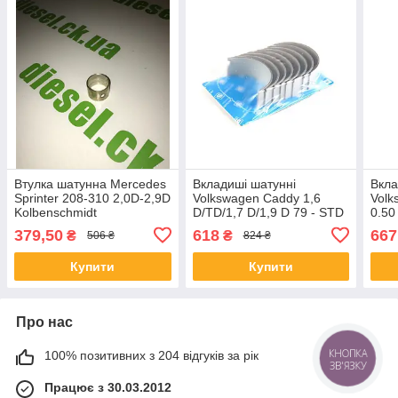
Втулка шатунна Mercedes
Вкладиші шатунні
Вкла
Sprinter 208-310 2,0D-2,9D
Volkswagen Caddy 1,6
Volk
Kolbenschmidt
D/TD/1,7 D/1,9 D 79 - STD
0.5
379,50
618
667
₴
₴
506 ₴
824 ₴
Купити
Купити
Про нас
100% позитивних з 204 відгуків за рік
КНОПКА
ЗВ'ЯЗКУ
Працює з 30.03.2012