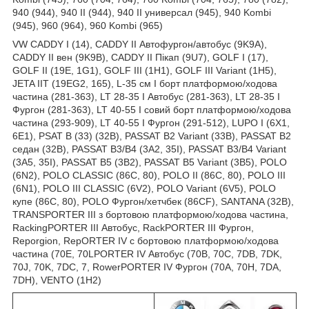
940 (944), 940 II (944), 940 II универсал (945), 940 Kombi
(945), 960 (964), 960 Kombi (965)
VW CADDY I (14), CADDY II Автофургон/автобус (9K9A),
CADDY II вен (9K9B), CADDY II Пікап (9U7), GOLF I (17),
GOLF II (19E, 1G1), GOLF III (1H1), GOLF III Variant (1H5),
JETA IIT (19EG2, 165), L-35 см I борт платформою/ходова
частина (281-363), LT 28-35 I Автобус (281-363), LT 28-35 I
Фургон (281-363), LT 40-55 I cовий борт платформою/ходова
частина (293-909), LT 40-55 I Фургон (291-512), LUPO I (6X1,
6E1), PSAT B (33) (32B), PASSAT B2 Variant (33B), PASSAT B2
седан (32B), PASSAT B3/B4 (3A2, 35I), PASSAT B3/B4 Variant
(3A5, 35I), PASSAT B5 (3B2), PASSAT B5 Variant (3B5), POLO
(6N2), POLO CLASSIC (86C, 80), POLO II (86C, 80), POLO III
(6N1), POLO III CLASSIC (6V2), POLO Variant (6V5), POLO
купе (86C, 80), POLO Фургон/хетчбек (86CF), SANTANA (32B),
TRANSPORTER III з бортовою платформою/ходова частина,
RackingPORTER III Автобус, RackPORTER III Фургон,
Reporgion, RepORTER IV c бортовою платформою/ходова
частина (70E, 70LPORTER IV Автобус (70B, 70C, 7DB, 7DK,
70J, 70K, 7DC, 7, RowerPORTER IV Фургон (70A, 70H, 7DA,
7DH), VENTO (1H2)