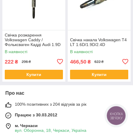
Свічка розжарення
Volkswagen Caddy /
Свічка накала Volkswagen T4
Фольксваген Кадді Audi 1.9D
LT 1.6D/1.9D/2.4D
(під ковпачок)
В наявності
В наявності
222
466,50
₴
₴
296 ₴
622 ₴
Купити
Купити
Про нас
100% позитивних з 204 відгуків за рік
КНОПКА
Працює з 30.03.2012
ЗВ'ЯЗКУ
м. Черкаси
вул. Оборонна, 18, Черкаси, Україна