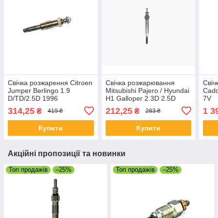
Свічка розжарення Citroen
Свічка розжарювання
Свіч
Jumper Berlingo 1.9
Mitsubishi Pajero / Hyundai
Cadd
D/TD/2.5D 1996
H1 Galloper 2.3D 2.5D
7V
1990-
314,25
212,25
1 3
₴
₴
419 ₴
283 ₴
Купити
Купити
Акційні пропозиції та новинки
Топ продажів
–25%
Топ продажів
–25%