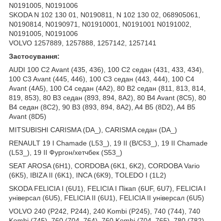
N0191005, N0191006
SKODA N 102 130 01, N0190811, N 102 130 02, 068905061,
N0190814, N0190971, N01910001, N0191001 N0191002,
N0191005, N0191006
VOLVO 1257889, 1257888, 1257142, 1257141
Застосування:
AUDI 100 C2 Avant (435, 436), 100 C2 седан (431, 433, 434),
100 C3 Avant (445, 446), 100 C3 седан (443, 444), 100 C4
Avant (4A5), 100 C4 седан (4A2), 80 B2 седан (811, 813, 814,
819, 853), 80 B3 седан (893, 894, 8A2), 80 B4 Avant (8C5), 80
B4 седан (8C2), 90 B3 (893, 894, 8A2), A4 B5 (8D2), A4 B5
Avant (8D5)
MITSUBISHI CARISMA (DA_), CARISMA седан (DA_)
RENAULT 19 I Chamade (L53_), 19 II (B/C53_), 19 II Chamade
(L53_), 19 II Фургон/хетчбек (S53_)
SEAT AROSA (6H1), CORDOBA (6K1, 6K2), CORDOBA Vario
(6K5), IBIZA II (6K1), INCA (6K9), TOLEDO I (1L2)
SKODA FELICIA I (6U1), FELICIA I Пікап (6UF, 6U7), FELICIA I
універсал (6U5), FELICIA II (6U1), FELICIA II універсал (6U5)
VOLVO 240 (P242, P244), 240 Kombi (P245), 740 (744), 740
Kombi (745), 760 (704, 764), 760 Kombi (704, 765), 780 (782),