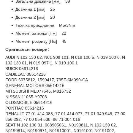
Загальна довжина [мм] 59
Довжина 1 [мм] 26
Довжина 2 [мм] 20
Техніка приєднання M5/3Nm
Момент затяжки [Нм] 22
Момент розриву [Нм] 45
Оригінальні номери:
AUDI N 102 130 02, N01 908 101, N 019 100 5, N 019 100 6, N
102 130 01, N 019 097 1, N 019 100 1
BUICK 05614216
CADILLAC 05614216
FORD 6075812, 1590417, 795F-6M090-CA
GENERAL MOTORS 05614216
MITSUBISHI ME077546, M816732
NISSAN 11065-Y9703
OLDSMOBILE 05614216
PONTIAC 05614216
RENAULT 77 01 414 088, 77 01 414 077, 77 01 349 949, 77 00
856 292, 77 00 854 538, 86 71 004 016
SEAT N 102 130 01, 068905061, N0190811, N 102 130 02,
N0190814, N0190971, N01910001, N0191001 N0191002,